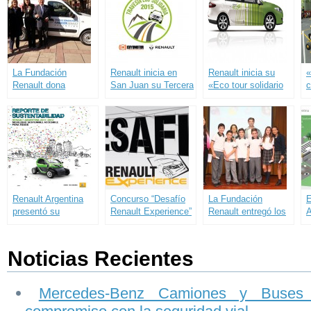
trabajo conjunto
por el Foro
A
Ecuménico Social
T
por su programa de
F
seguridad vial «La
calle y yo».
La Fundación
Renault inicia en
Renault inicia su
«
Renault dona
San Juan su Tercera
«Eco tour solidario
c
nuevamente un
Travesía Eco
2012»
L
Renault Kangoo a
Solidaria
CONIN
Renault Argentina
Concurso “Desafío
La Fundación
E
presentó su
Renault Experience”
Renault entregó los
A
Segundo Reporte de
para estudiantes de
premios de la sexta
B
Sustentabilidad
ingeniería
edición de su
R
Programa
p
Noticias Recientes
Educación
r
Ambiental para
s
todos.
Mercedes-Benz Camiones y Buses