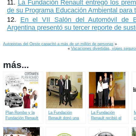
La Fundación Renault entregó los premi
de su Programa Educación Ambiental para 
En el VII Salón del Automóvil de B
Argentina presentó su tercer reporte de sust
Autopistas del Oeste capacitó a más de un millón de personas
»
«
Vacaciones divertidas, viajes segur
más...
Plan Rombo y la
La Fundación
La Fundación
M
Fundación Renault
Renault donó una
Renault recibió el
c
buscan ideas entre
Kangoo a CONIN
premio al
p
los jóvenes
luego de 10 años
«Emprendedor
P
ininterrumpidos de
Solidario» otorgado
E