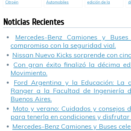
Citroën
Automobiles
edición de la
d
comprometido con
reconocida entre
carrera eléctrica
M
el medio ambiente
los líderes
que se disputa
A
mundiales por su
alrededor del
g
Noticias Recientes
trabajo respecto al
mundo,
s
cambio climático.
Mercedes-Benz Camiones y Buses
compromiso con la seguridad vial.
Nissan Nuevo Kicks sorprende con cinco
Con gran éxito finalizó la décima ed
Movimiento.
Ford Argentina y la Educación: La 
Ranger a la Facultad de Ingeniería 
Buenos Aires.
Moto y verano: Cuidados y consejos d
para tenerla en condiciones y disfrutar 
Mercedes-Benz Camiones y Buses cele