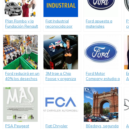
Plan Rombo y la
Fiat Industrial
Ford apuesta a
P
Fundación Renault
reconocida por
materiales
c
buscan ideas entre
CDP entre las
sustentables para
l
los jóvenes
empresas líderes
la fabricación de
m
por la
sus vehículos.
e
comunicación en la
e
lucha contra los
cambios climáticos.
Ford reducirá en un
3M trae a Chip
Ford Motor
E
40% los desechos
Foose y organiza
Company estudia a
A
por vehículo.
un concurso para
las algas como
A
fanáticos.
potencial
r
biocombustible.
A
d
B
PSA Peugeot
Fiat Chrysler
80edays, segunda
A