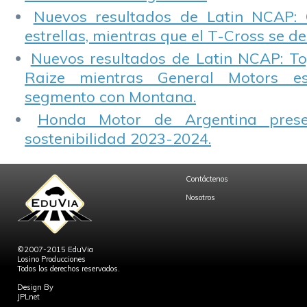
Nuevos resultados de Latin NCAP: 
estrellas, mientras que el T-Cross se d
Nuevos resultados de Latin NCAP: T
Raize mientras General Motors e
segmento con Montana.
Honda Motor de Argentina prese
sostenibilidad 2023-2024.
Contáctenos
Nosotros
©2007-2015 EduVia
Losino Producciones
Todos los derechos reservados.
Design By
JPLnet