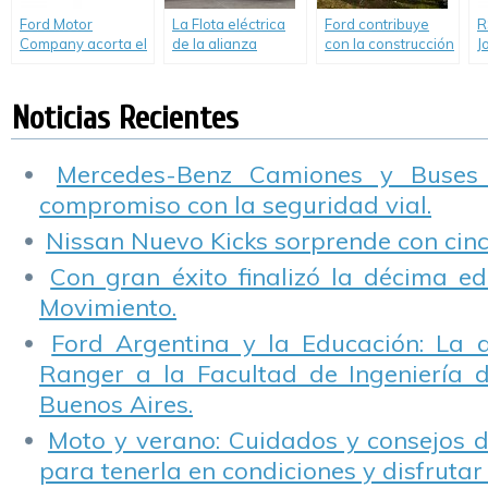
eléctrica.
Ford Motor
La Flota eléctrica
Ford contribuye
R
Company acorta el
de la alianza
con la construcción
J
camino al futuro:
Renault-Nissan
de viviendas para
p
Informe de
cubrió 175.000 Km
familias de
e
sustentabilidad
cero emsión
escasos recursos.
Noticias Recientes
2014-2015 con
durante la COP21
resultados
destacados.
Mercedes-Benz Camiones y Buses
compromiso con la seguridad vial.
Nissan Nuevo Kicks sorprende con cinco
Con gran éxito finalizó la décima ed
Movimiento.
Ford Argentina y la Educación: La 
Ranger a la Facultad de Ingeniería 
Buenos Aires.
Moto y verano: Cuidados y consejos d
para tenerla en condiciones y disfrutar 