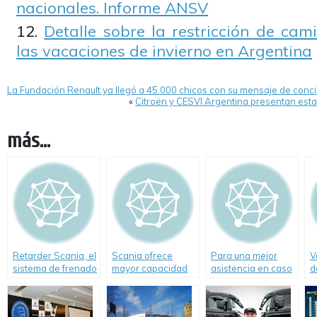
nacionales. Informe ANSV
Detalle sobre la restricción de cami
las vacaciones de invierno en Argentina
La Fundación Renault ya llegó a 45.000 chicos con su mensaje de conc
«
Citroën y CESVI Argentina presentan esta
más...
Retarder Scania, el
Scania ofrece
Para una mejor
V
sistema de frenado
mayor capacidad
asistencia en caso
d
para camiones
de carga con su
de accidente,
p
nueva suspensión
Scania desarrolló
neumática integral.
un manual para