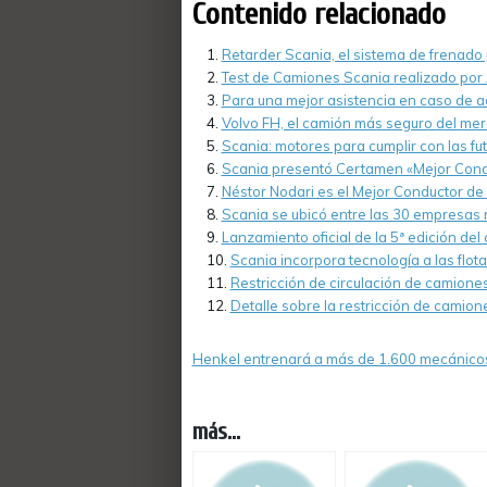
Contenido relacionado
Retarder Scania, el sistema de frenad
Test de Camiones Scania realizado por 
Para una mejor asistencia en caso de a
Volvo FH, el camión más seguro del me
Scania: motores para cumplir con las f
Scania presentó Certamen «Mejor Cond
Néstor Nodari es el Mejor Conductor de
Scania se ubicó entre las 30 empresas
Lanzamiento oficial de la 5ª edición d
Scania incorpora tecnología a las flot
Restricción de circulación de camione
Detalle sobre la restricción de camion
Henkel entrenará a más de 1.600 mecánicos
más...