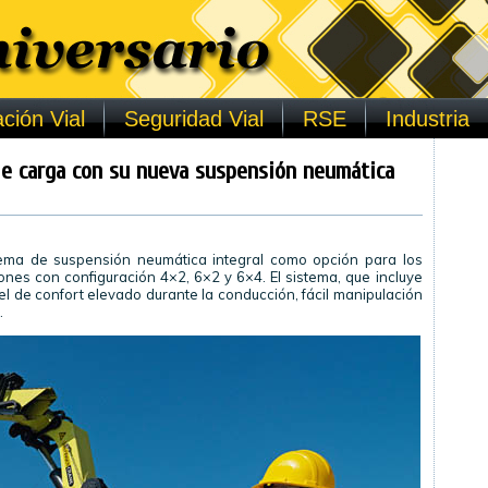
ción Vial
Seguridad Vial
RSE
Industria
de carga con su nueva suspensión neumática
ema de suspensión neumática integral como opción para los
ones con configuración 4×2, 6×2 y 6×4. El sistema, que incluye
vel de confort elevado durante la conducción, fácil manipulación
.