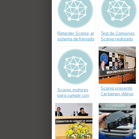
Retarder Scania, el
Test de Camiones
sistema de frenado
Scania realizado
para camiones
por Autotécnica en
Tandil
Scania presentó
Scania: motores
Certamen «Mejor
para cumplir con
Conductor de
las futuras normas
Camiones 2012» 4ª
ambientales.
edición