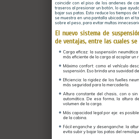
coincidir con el piso de los andenes de ca
traseros al presionar un botón, lo que ayud
bajar sus patas. Esto reduce los tiempos de 
se muestra en una pantalla ubicada en el ta
sobre el peso, para evitar multas innecesari
El nuevo sistema de suspensión
de ventajas, entre las cuales se
Carga eficaz: la suspensión neumática 
más eficiente de la carga al acoplar un 
Máximo confort: como el vehículo desc
suspensión. Eso brinda una suavidad de
Eficiencia: la rigidez de los fuelles n
más seguridad para la mercadería.
Altura constante del chasis, con o sin
automática. De esa forma, la altura 
volumen de la carga.
Más capacidad legal por eje: es posibl
de la cabina.
Fácil enganche y desenganche: la altur
evita subir y bajar las patas del remo