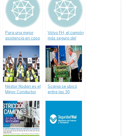
Para una mejor
Volvo FH, el camión
asistencia en caso
más seguro del
de accidente,
mercado
Scania desarrolló
un manual para
emergencias.
Néstor Nodari es el
Scania se ubicó
Mejor Conductor
entre las 30
de Camiones de la
empresas más
Regional Cuyo.
sustentables del
mundo.