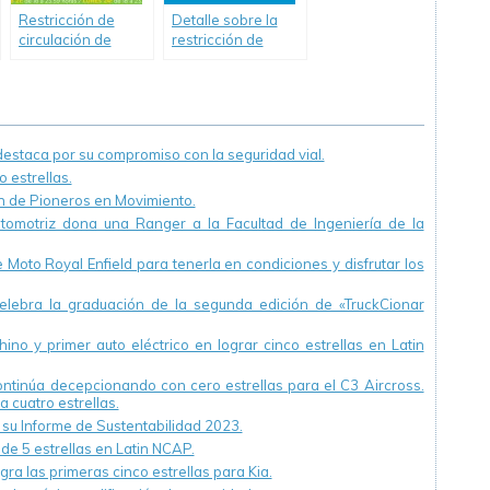
Restricción de
Detalle sobre la
circulación de
restricción de
camiones en rutas
camiones por el
nacionales.
inicio de las
Informe ANSV
vacaciones de
invierno en
Argentina
staca por su compromiso con la seguridad vial.
 estrellas.
ón de Pioneros en Movimiento.
utomotriz dona una Ranger a la Facultad de Ingeniería de la
Moto Royal Enfield para tenerla en condiciones y disfrutar los
ebra la graduación de la segunda edición de «TruckCionar
ino y primer auto eléctrico en lograr cinco estrellas en Latin
continúa decepcionando con cero estrellas para el C3 Aircross.
a cuatro estrellas.
u Informe de Sustentabilidad 2023.
 de 5 estrellas en Latin NCAP.
ra las primeras cinco estrellas para Kia.