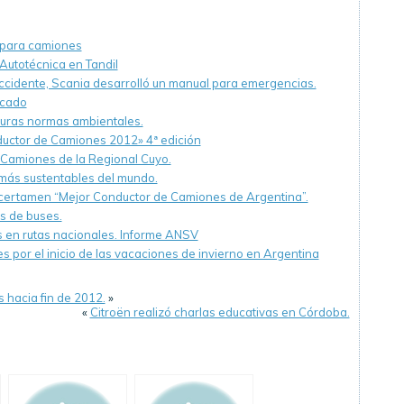
o para camiones
Autotécnica en Tandil
ccidente, Scania desarrolló un manual para emergencias.
rcado
uturas normas ambientales.
uctor de Camiones 2012» 4ª edición
 Camiones de la Regional Cuyo.
 más sustentables del mundo.
el certamen “Mejor Conductor de Camiones de Argentina”.
as de buses.
s en rutas nacionales. Informe ANSV
es por el inicio de las vacaciones de invierno en Argentina
 hacia fin de 2012.
»
«
Citroën realizó charlas educativas en Córdoba.