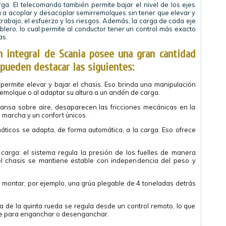
rga. El telecomando también permite bajar el nivel de los ejes
a a acoplar y desacoplar semirremolques sin tener que elevar y
trabajo, el esfuerzo y los riesgos. Además, la carga de cada eje
blero, lo cual permite al conductor tener un control más exacto
as.
 integral de Scania posee una gran cantidad
 pueden destacar las siguientes:
permite elevar y bajar el chasis. Eso brinda una manipulación
remolque o al adaptar su altura a un andén de carga.
ansa sobre aire, desaparecen las fricciones mecánicas en la
 marcha y un confort únicos.
eumáticos se adapta, de forma automática, a la carga. Eso ofrece
 carga: el sistema regula la presión de los fuelles de manera
del chasis se mantiene estable con independencia del peso y
e montar, por ejemplo, una grúa plegable de 4 toneladas detrás
a de la quinta rueda se regula desde un control remoto, lo que
lque para enganchar o desenganchar.