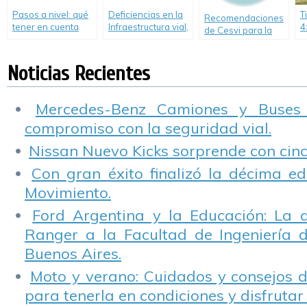
Pasos a nivel: qué
Deficiencias en la
T
Recomendaciones
tener en cuenta
Infraestructura vial,
4
de Cesvi para la
antes de cruzarlos
según un análisis
d
conducción en días
de CESVI
R
con niebla
Argentina.
Noticias Recientes
Mercedes-Benz Camiones y Buses
compromiso con la seguridad vial.
Nissan Nuevo Kicks sorprende con cinco
Con gran éxito finalizó la décima ed
Movimiento.
Ford Argentina y la Educación: La 
Ranger a la Facultad de Ingeniería 
Buenos Aires.
Moto y verano: Cuidados y consejos d
para tenerla en condiciones y disfrutar 