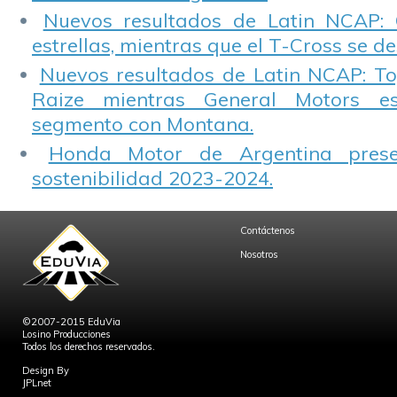
Nuevos resultados de Latin NCAP: 
estrellas, mientras que el T-Cross se d
Nuevos resultados de Latin NCAP: T
Raize mientras General Motors e
segmento con Montana.
Honda Motor de Argentina prese
sostenibilidad 2023-2024.
Contáctenos
Nosotros
©2007-2015 EduVia
Losino Producciones
Todos los derechos reservados.
Design By
JPLnet