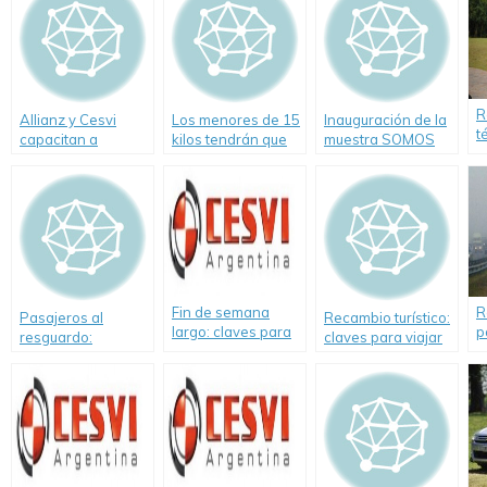
R
Allianz y Cesvi
Los menores de 15
Inauguración de la
t
capacitan a
kilos tendrán que
muestra SOMOS
s
jóvenes en
viajar en sillita
PARTE
seguridad vial
Fin de semana
R
Pasajeros al
Recambio turístico:
largo: claves para
p
resguardo:
claves para viajar
viajar seguros
e
estructuras con
seguros
deformación
programada