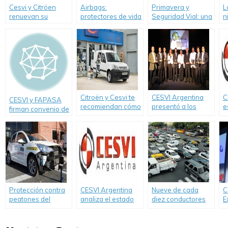
Cesvi y Citröen
Airbags:
Primavera y
L
renuevan su
protectores de vida
Seguridad Vial: una
n
compromiso con la
combinación
p
prevención vial
posible
B
Citroën y Cesvi te
CESVI Argentina
C
CESVI y FAPASA
recomiendan cómo
presentó a los
e
firman convenio de
ubicar la carga en
Autos Más Seguros
A
cooperación en
el auto
de 2012.
Seguridad Vial
Protección contra
CESVI Argentina
Nueve de cada
C
peatones del
analiza el estado
diez conductores
E
Nuevo Citroën C3.
de la Autovía 2
cometen
infracciones de
tránsito