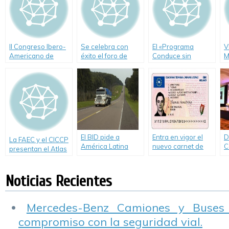
II Congreso Ibero-
Se celebra con
El «Programa
V
Americano de
éxito el foro de
Conduce sin
M
Seguridad Vial
Seguridad Vial en
Alcohol», mejor
L
Infraestructuras
iniciativa 2009-
d
(ERF)
2010
V
El BID pide a
Entra en vigor el
D
La FAEC y el CICCP
América Latina
nuevo carnet de
C
presentan el Atlas
duplicar su
conducir único
d
de Caminería
inversión en
europeo
I
Hispánica
infraestructura
d
Noticias Recientes
(
Mercedes-Benz Camiones y Buses
compromiso con la seguridad vial.