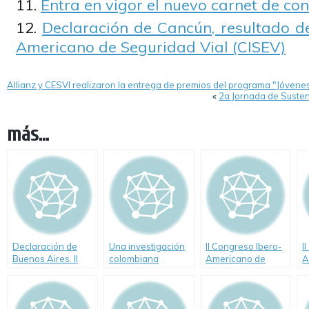
Entra en vigor el nuevo carnet de co
Declaración de Cancún, resultado de
Americano de Seguridad Vial (CISEV)
Allianz y CESVI realizaron la entrega de premios del programa "Jóvene
«
2a Jornada de Susten
más...
Declaración de
Una investigación
II Congreso Ibero-
I
Buenos Aires. II
colombiana
Americano de
A
Congreso Ibero-
aumenta la
Seguridad Vial
S
americano de
fiabilidad de los
Seguridad Vial
ensayos sobre
fatiga de firmes