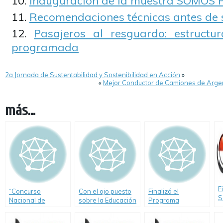
Inauguración de la muestra SOMOS
Recomendaciones técnicas antes de sa
Pasajeros al resguardo: estructu
programada
2a Jornada de Sustentabilidad y Sostenibilidad en Acción
»
«
Mejor Conductor de Camiones de Argent
más...
F
“Concurso
Con el ojo puesto
Finalizó el
S
Nacional de
sobre la Educación
Programa
L
Educación Vial
Vial
Creciendo Seguros
T
Creciendo
2011 en Santa Fe