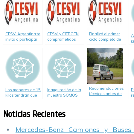
Seguros”,
CESVI Argentina te
CESVI y CITROËN
Finalizó el primer
A
invita a participar
comprometidos
ciclo completo de
c
del concurso “Viaje
con la seguridad
Educación Vial
j
por mi país”
vial por quinto año
«Creciendo
s
consecutivo
Seguros»
Recomendaciones
Los menores de 15
Inauguración de la
P
técnicas antes de
kilos tendrán que
muestra SOMOS
r
salir a la ruta
viajar en sillita
PARTE
e
d
Noticias Recientes
p
Mercedes-Benz Camiones y Buses