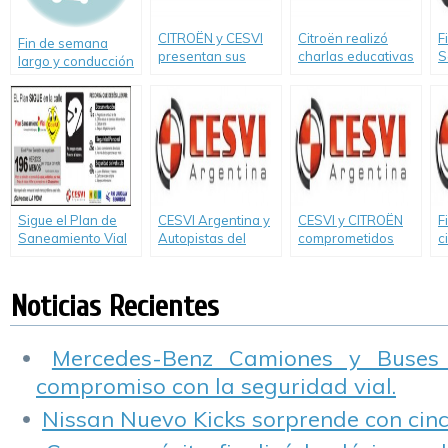
CITROËN y CESVI
Citroën realizó
F
Fin de semana
presentan sus
charlas educativas
S
largo y conducción
programas de
en Córdoba.
L
nocturna
prevención vial.
T
Sigue el Plan de
CESVI Argentina y
CESVI y CITROËN
F
Saneamiento Vial
Autopistas del
comprometidos
c
de Río Uruguay
Oeste renuevan su
con la seguridad
E
Seguros
compromiso con la
vial por quinto año
«
Seguridad Vial.
consecutivo
S
Noticias Recientes
Mercedes-Benz Camiones y Buses
compromiso con la seguridad vial.
Nissan Nuevo Kicks sorprende con cinco