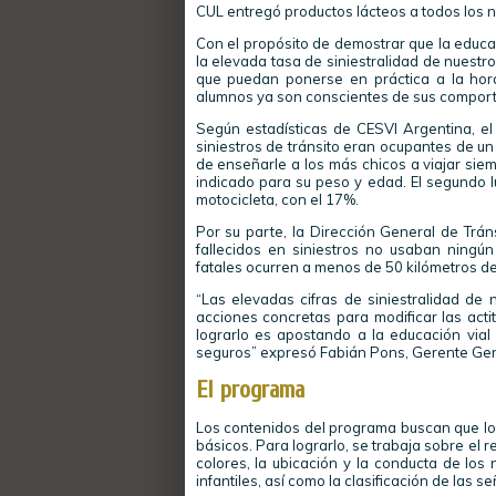
CUL entregó productos lácteos a todos los n
Con el propósito de demostrar que la educac
la elevada tasa de siniestralidad de nuestr
que puedan ponerse en práctica a la hora d
alumnos ya son conscientes de sus comport
Según estadísticas de CESVI Argentina, e
siniestros de tránsito eran ocupantes de un
de enseñarle a los más chicos a viajar siemp
indicado para su peso y edad. El segundo l
motocicleta, con el 17%.
Por su parte, la Dirección General de Tr
fallecidos en siniestros no usaban ningú
fatales ocurren a menos de 50 kilómetros de 
“Las elevadas cifras de siniestralidad de
acciones concretas para modificar las acti
lograrlo es apostando a la educación vi
seguros” expresó Fabián Pons, Gerente Gen
El programa
Los contenidos del programa buscan que los
básicos. Para lograrlo, se trabaja sobre el 
colores, la ubicación y la conducta de los n
infantiles, así como la clasificación de las s