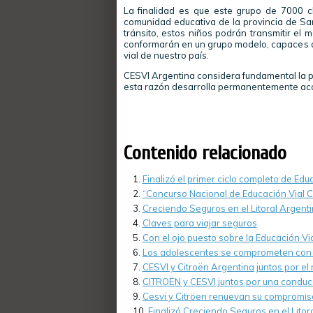
La finalidad es que este grupo de 7000 ch
comunidad educativa de la provincia de San
tránsito, estos niños podrán transmitir el
conformarán en un grupo modelo, capaces 
vial de nuestro país.
CESVI Argentina considera fundamental la pro
esta razón desarrolla permanentemente acci
Contenido relacionado
Finalizó el primer ciclo completo de Ed
“Concurso Nacional de Educación Vial 
Creciendo Seguros en el Litoral Argent
Claves para viajar seguros
Con el ojo puesto sobre la Educación Vi
Los adolescentes se comprometen con e
CESVI y Citroën Argentina juntos por el
CITROËN y CESVI juntos por una conduc
Cesvi y Citröen renuevan su compromiso
Finalizó Creciendo Seguros en el Litor