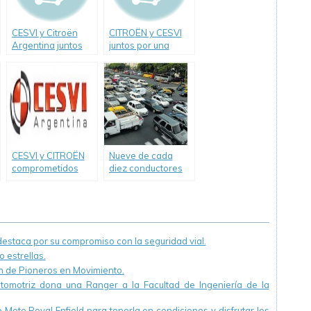
CESVI y Citroën
CITROËN y CESVI
Argentina juntos
juntos por una
por el manejo
conducción segura
defensivo
CESVI y CITROËN
Nueve de cada
comprometidos
diez conductores
con la seguridad
cometen
vial por quinto año
infracciones de
consecutivo
tránsito
staca por su compromiso con la seguridad vial.
 estrellas.
ón de Pioneros en Movimiento.
utomotriz dona una Ranger a la Facultad de Ingeniería de la
Moto Royal Enfield para tenerla en condiciones y disfrutar los