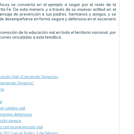
icos se convierta en el ejemplo a seguir por el resto de la
ta Fe. De esta manera, y a través de su «nueva» actitud en el
 mensaje de prevención a sus padres, hermanos y amigos, y se
de desempeñarse en forma segura y defensiva en el escenario
moción de la educación vial en todo el territorio nacional, por
ones vinculadas a esta temática.
ucación Vial «Creciendo Seguros»
Creciendo Seguros”,
ino
al
l cambio vial
 manejo defensivo
ción segura
 con la prevención vial
al 2012 en el Teatro 3 de febrero