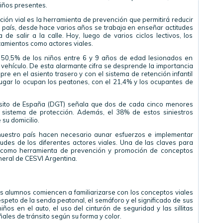
iños presentes.
ión vial es la herramienta de prevención que permitirá reducir
o país, desde hace varios años se trabaja en enseñar actitudes
e salir a la calle. Hoy, luego de varios ciclos lectivos, los
amientos como actores viales.
l 50,5% de los niños entre 6 y 9 años de edad lesionados en
 vehículo. De esta alarmante cifra se desprende la importancia
re en el asiento trasero y con el sistema de retención infantil
ugar lo ocupan los peatones, con el 21,4% y los ocupantes de
ánsito de España (DGT) señala que dos de cada cinco menores
n sistema de protección. Además, el 38% de estos siniestros
su domicilio.
 nuestro país hacen necesario aunar esfuerzos e implementar
tudes de los diferentes actores viales. Una de las claves para
al como herramienta de prevención y promoción de conceptos
eral de CESVI Argentina.
 alumnos comiencen a familiarizarse con los conceptos viales
respeto de la senda peatonal, el semáforo y el significado de sus
iños en el auto, el uso del cinturón de seguridad y las sillitas
eñales de tránsito según su forma y color.