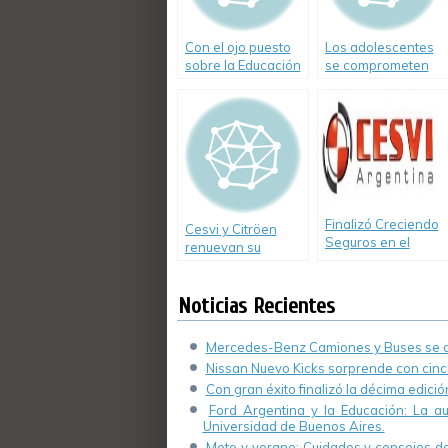
Con el ojo puesto
Los adolescentes
sobre la Educación
se comprometen
Vial
con el cambio vial
Finalizó Creciendo
Cesvi y Citröen
Seguros en el
renuevan su
Litoral 2012 en el
compromiso con la
Teatro 3 de febrero
prevención vial
Noticias Recientes
Mercedes-Benz Camiones y Buses se de
Nissan Nuevo Kicks sorprende con cinco
Con gran éxito finalizó la décima edici
Ford Argentina y la Educación: La a
Universidad de Buenos Aires.
Moto y verano: Cuidados y consejos de 