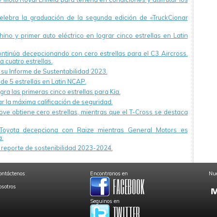
ebra la graduación de la segunda edición de «TruckCionar
ino y primer auto eléctrico en lograr cinco estrellas en Latin
continúa decepcionando con cero estrellas para el C3 Aircross.
a cuatro estrellas.
u Informe de Sustentabilidad 2023.
 de 5 estrellas en Latin NCAP.
ra las primeras cinco estrellas para Kia.
r la máxima calificación de seguridad.
ve obtiene cero estrellas, mientras que el T-Cross se destaca
Toyota decepciona con Raize mientras General Motors es
.
reporte de sostenibilidad 2023-2024.
ontáctenos
Encontranos en
Nue
osotros
Seguinos en