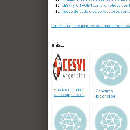
CESVI y CITROËN comprometidos con la
Nueve de cada diez conductores comet
El porcentaje de mujeres con amaxofobia es
más...
Finalizó el primer
“Concurso
ciclo completo de
Nacional de
Educación Vial
Educación Vial
«Creciendo
Creciendo
Seguros»
Seguros”,