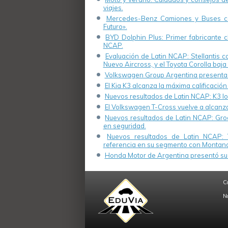
viajes.
Mercedes-Benz Camiones y Buses cel
Futuro».
BYD Dolphin Plus: Primer fabricante ch
NCAP.
Evaluación de Latin NCAP: Stellantis 
Nuevo Aircross, y el Toyota Corolla baja 
Volkswagen Group Argentina presenta s
El Kia K3 alcanza la máxima calificación
Nuevos resultados de Latin NCAP: K3 log
El Volkswagen T-Cross vuelve a alcanza
Nuevos resultados de Latin NCAP: Groo
en seguridad.
Nuevos resultados de Latin NCAP: 
referencia en su segmento con Montana
Honda Motor de Argentina presentó su 
C
N