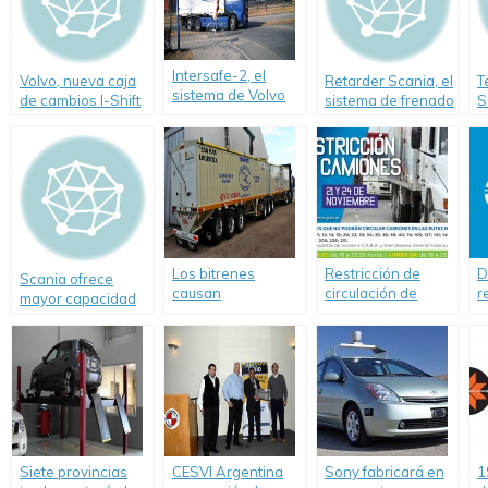
Intersafe-2, el
Volvo, nueva caja
Retarder Scania, el
T
sistema de Volvo
de cambios I-Shift
sistema de frenado
S
que elimina los
para camiones
para camiones
p
ángulos muertos
T
en sus vehículos
Los bitrenes
Restricción de
D
Scania ofrece
causan
circulación de
r
mayor capacidad
preocupación
camiones en rutas
c
de carga con su
nacionales.
i
nueva suspensión
Informe ANSV
v
neumática integral.
i
A
Siete provincias
CESVI Argentina
Sony fabricará en
1