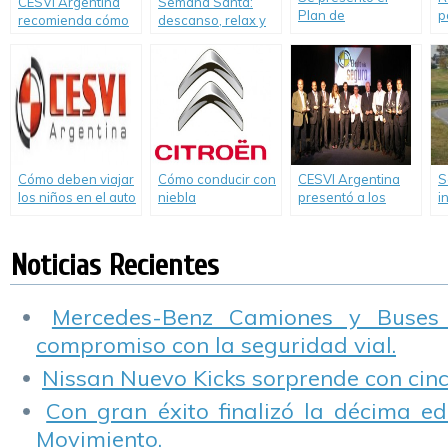
CESVI Argentina
Semana Santa:
Plan de
p
recomienda cómo
descanso, relax y
Ordenamiento Vial
e
conducir con
prevencvión
en La Paz, Entre
visibilidad reducida
Ríos
Cómo deben viajar
Cómo conducir con
CESVI Argentina
S
los niños en el auto
niebla
presentó a los
i
Autos Más Seguros
p
de 2012.
m
s
Noticias Recientes
Mercedes-Benz Camiones y Buses
compromiso con la seguridad vial.
Nissan Nuevo Kicks sorprende con cinco
Con gran éxito finalizó la décima ed
Movimiento.