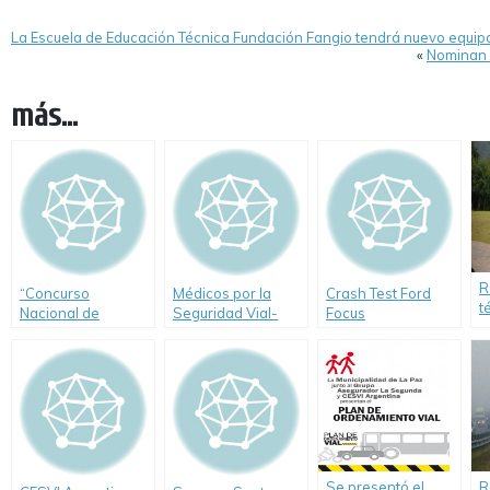
La Escuela de Educación Técnica Fundación Fangio tendrá nuevo equip
«
Nominan a
más...
R
“Concurso
Médicos por la
Crash Test Ford
t
Nacional de
Seguridad Vial-
Focus
s
Educación Vial
Creciendo
Seguros”,
Se presentó el
R