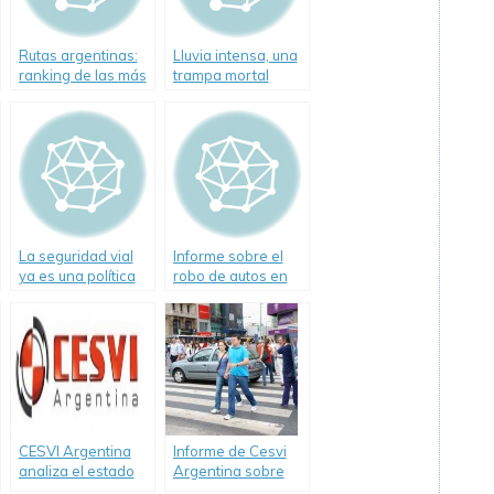
Rutas argentinas:
Lluvia intensa, una
ranking de las más
trampa mortal
siniestradas
La seguridad vial
Informe sobre el
ya es una política
robo de autos en
de Estado en
2010
Argentina
CESVI Argentina
Informe de Cesvi
analiza el estado
Argentina sobre
de la Autovía 2
comportamiento