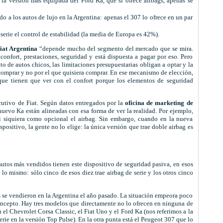
 la versión más equipada del Ford Ka, que sí ofrece airbags, apenas se
do a los autos de lujo en la Argentina: apenas el 307 lo ofrece en un par
erie el control de estabilidad (la media de Europa es 42%).
iat Argentina
“depende mucho del segmento del mercado que se mira.
onfort, prestaciones, seguridad y está dispuesta a pagar por eso. Pero
to de autos chicos, las limitaciones presupuestarias obligan a optar y la
comprar y no por el que quisiera comprar. En ese mecanismo de elección,
 que tienen que ver con el confort porque los elementos de seguridad
ecutivo de Fiat. Según datos entregados por la
oficina de
marketing de
nuevo Ka están alineadas con esa forma de ver la realidad. Por ejemplo,
ni siquiera como opcional el airbag. Sin embargo, cuando en la nueva
spositivo, la gente no lo elige: la única versión que trae doble airbag es
 autos más vendidos tienen este dispositivo de seguridad pasiva, en esos
o mismo: sólo cinco de esos diez trae airbag de serie y los otros cinco
 se vendieron en la Argentina el año pasado. La situación empeora poco
ncepto. Hay tres modelos que directamente no lo ofrecen en ninguna de
 el Chevrolet Corsa Classic, el Fiat Uno y el Ford Ka (nos referimos a la
erie en la versión Top Pulse). En la otra punta está el Peugeot 307 que lo