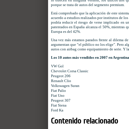
lo ofrecen en ninguna versión; los únicos dos 
porque se trata de autos del segmento premium.
Está comprobado que la aplicación de este sistema
acuerdo a estudios realizados por institutos de lo
podría reducir el riesgo de verse implicado en u
patentados en España alcanza el 50%, mientras qu
Europa es del 42%.
Una vez más estamos parados frente al dilema de 
argumentan que “el público no los elige”. Pero al
autos con airbag como equipamiento de serie. Y l
Los 10 autos más vendidos en 2007 en Argentina
VW Gol
Chevrolet Corsa Classic
Peugeot 206
Renault Clio
Volkswagen Suran
Fiat Palio
Fiat Uno
Peugeot 307
Fiat Siena
Ford Ka
Contenido relacionado