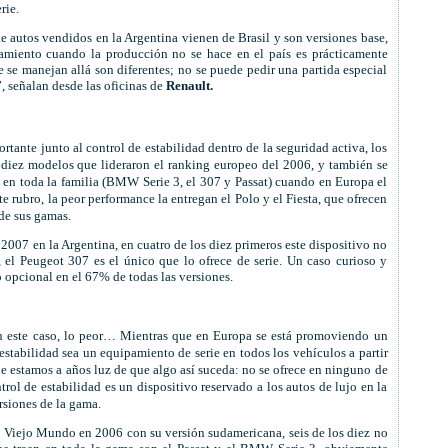
rie.
 autos vendidos en la Argentina vienen de Brasil y son versiones base,
pamiento cuando la producción no se hace en el país es prácticamente
 se manejan allá son diferentes; no se puede pedir una partida especial
 señalan desde las oficinas de
Renault.
rtante junto al control de estabilidad dentro de la seguridad activa, los
 diez modelos que lideraron el ranking europeo del 2006, y también se
 en toda la familia (BMW Serie 3, el 307 y Passat) cuando en Europa el
e rubro, la peor performance la entregan el Polo y el Fiesta, que ofrecen
de sus gamas.
2007 en la Argentina, en cuatro de los diez primeros este dispositivo no
, el Peugeot 307 es el único que lo ofrece de serie. Un caso curioso y
o opcional en el 67% de todas las versiones.
en este caso, lo peor… Mientras que en Europa se está promoviendo un
estabilidad sea un equipamiento de serie en todos los vehículos a partir
ue estamos a años luz de que algo así suceda: no se ofrece en ninguno de
rol de estabilidad es un dispositivo reservado a los autos de lujo en la
rsiones de la gama.
Viejo Mundo en 2006 con su versión sudamericana, seis de los diez no