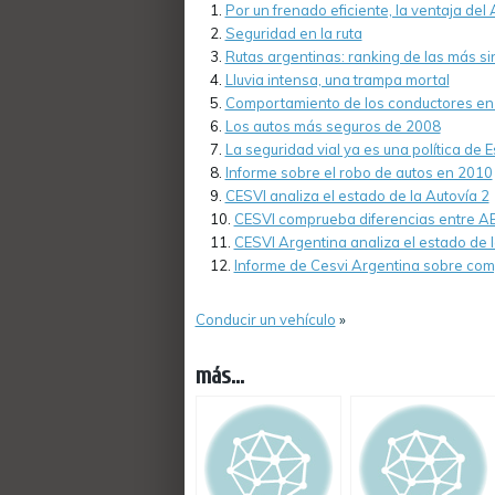
Por un frenado eficiente, la ventaja del
Seguridad en la ruta
Rutas argentinas: ranking de las más si
Lluvia intensa, una trampa mortal
Comportamiento de los conductores en 
Los autos más seguros de 2008
La seguridad vial ya es una política de
Informe sobre el robo de autos en 2010
CESVI analiza el estado de la Autovía 2
CESVI comprueba diferencias entre AB
CESVI Argentina analiza el estado de l
Informe de Cesvi Argentina sobre com
Conducir un vehículo
»
más...