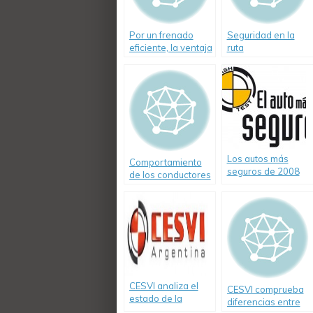
Por un frenado
Seguridad en la
eficiente, la ventaja
ruta
del ABS
Los autos más
Comportamiento
seguros de 2008
de los conductores
en rutas durante el
verano 2009
CESVI analiza el
CESVI comprueba
estado de la
diferencias entre
Autovía 2