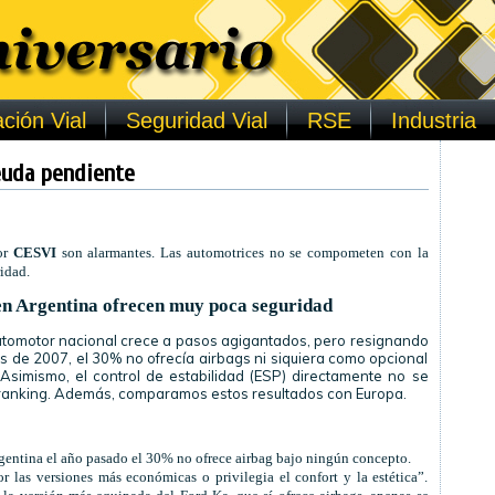
ción Vial
Seguridad Vial
RSE
Industria
euda pendiente
por
CESVI
son alarmantes. Las automotrices no se compometen con la
idad.
en Argentina ofrecen muy poca seguridad
automotor nacional crece a pasos agigantados, pero resignando
s de 2007, el 30% no ofrecía airbags ni siquiera como opcional
Asimismo, el control de estabilidad (ESP) directamente no se
l ranking. Además, comparamos estos resultados con Europa.
rgentina el año pasado el 30% no ofrece airbag bajo ningún concepto.
r las versiones más económicas o privilegia el confort y la estética”.