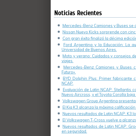
ABS y freno
convencional.
Noticias Recientes
Fabián Pons
(Video)
Mercedes-Benz Camiones y Buses se de
Nissan Nuevo Kicks sorprende con cinco
Con gran éxito finalizó la décima edici
Ford Argentina y la Educación: La a
Universidad de Buenos Aires.
Moto y verano: Cuidados y consejos de 
viajes.
Mercedes-Benz Camiones y Buses cel
Futuro».
BYD Dolphin Plus: Primer fabricante ch
NCAP.
Evaluación de Latin NCAP: Stellantis 
Nuevo Aircross, y el Toyota Corolla baja 
Volkswagen Group Argentina presenta s
El Kia K3 alcanza la máxima calificación
Nuevos resultados de Latin NCAP: K3 log
El Volkswagen T-Cross vuelve a alcanza
Nuevos resultados de Latin NCAP: Groo
en seguridad.