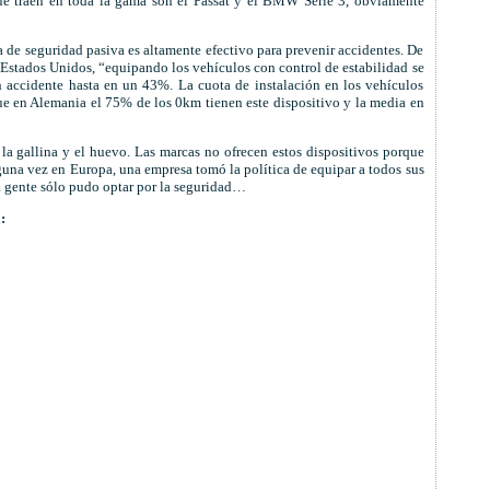
que traen en toda la gama son el Passat y el BMW Serie 3, obviamente
 de seguridad pasiva es altamente efectivo para prevenir accidentes. De
s Estados Unidos, “equipando los vehículos con control de estabilidad se
n accidente hasta en un 43%. La cuota de instalación en los vehículos
e en Alemania el 75% de los 0km tienen este dispositivo y la media en
la gallina y el huevo. Las marcas no ofrecen estos dispositivos porque
guna vez en Europa, una empresa tomó la política de equipar a todos sus
a gente sólo pudo optar por la seguridad…
: