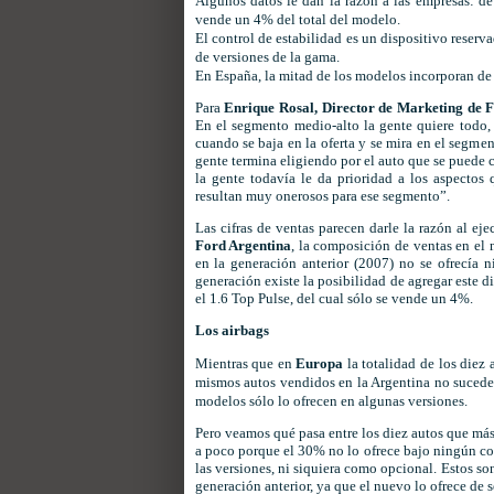
Algunos datos le dan la razón a las empresas: de
vende un 4% del total del modelo.
El control de estabilidad es un dispositivo reserva
de versiones de la gama.
En España, la mitad de los modelos incorporan de s
Para
Enrique Rosal, Director de Marketing de F
En el segmento medio-alto la gente quiere todo, c
cuando se baja en la oferta y se mira en el segmen
gente termina eligiendo por el auto que se puede 
la gente todavía le da prioridad a los aspectos
resultan muy onerosos para ese segmento”.
Las cifras de ventas parecen darle la razón al ej
Ford Argentina
, la composición de ventas en el 
en la generación anterior (2007) no se ofrecía 
generación existe la posibilidad de agregar este di
el 1.6 Top Pulse, del cual sólo se vende un 4%.
Los airbags
Mientras que en
Europa
la totalidad de los diez
mismos autos vendidos en la Argentina no sucede l
modelos sólo lo ofrecen en algunas versiones.
Pero veamos qué pasa entre los diez autos que más
a poco porque el 30% no lo ofrece bajo ningún co
las versiones, ni siquiera como opcional. Estos son
generación anterior, ya que el nuevo lo ofrece de s