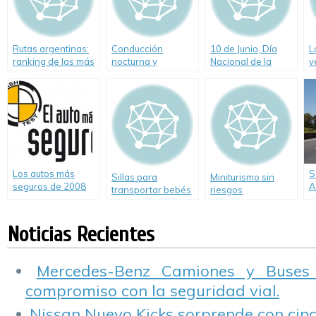
Rutas argentinas:
Conducción
10 de Junio, Día
L
ranking de las más
nocturna y
Nacional de la
v
siniestradas
animales sueltos
Seguridad en el
q
Tránsito
Los autos más
S
Sillas para
Miniturismo sin
seguros de 2008
A
transportar bebés
riesgos
R
¿cuál debo
m
adquirir?
c
Noticias Recientes
Mercedes-Benz Camiones y Buses
compromiso con la seguridad vial.
Nissan Nuevo Kicks sorprende con cinco