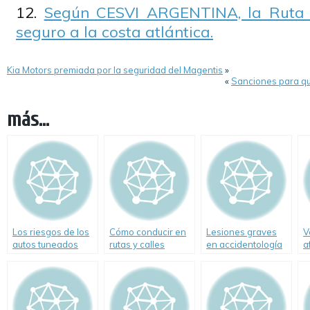
Según CESVI ARGENTINA, la Ruta 
seguro a la costa atlántica.
Kia Motors premiada por la seguridad del Magentis
»
«
Sanciones para qu
más...
Los riesgos de los
Cómo conducir en
Lesiones graves
V
autos tuneados
rutas y calles
en accidentología
a
inundadas
vial
i