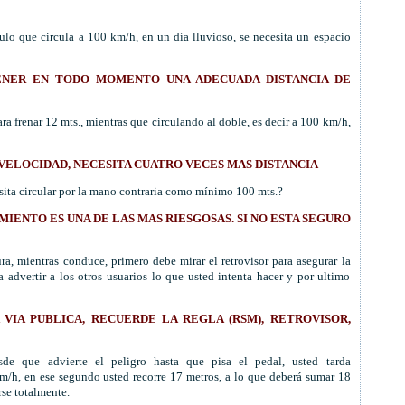
culo que circula a 100 km/h, en un día lluvioso, se necesita un espacio
NER EN TODO MOMENTO UNA ADECUADA DISTANCIA DE
ara frenar 12
mts
., mientras que circulando al doble, es decir a 100 km/h,
VELOCIDAD, NECESITA CUATRO VECES MAS DISTANCIA
cesita circular por la mano contraria como mínimo 100
mts
.?
MIENTO
ES UNA DE LAS MAS
RIESGOSAS
. SI NO ESTA SEGURO
ra, mientras conduce, primero debe mirar el retrovisor para asegurar la
a advertir a los otros usuarios lo que usted intenta hacer y por ultimo
A
VIA
PUBLICA, RECUERDE LA REGLA (
RSM
), RETROVISOR,
sde que advierte el peligro hasta que pisa el pedal, usted tarda
/h, en ese segundo usted recorre 17 metros, a lo que
deberá
sumar 18
se totalmente.