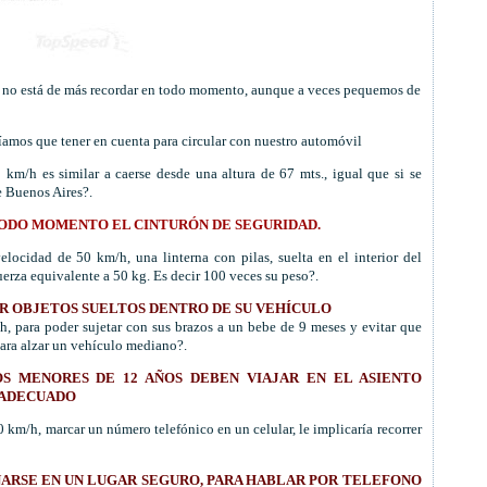
e no está de más recordar en todo momento, aunque a veces pequemos de
íamos que tener en cuenta para circular con nuestro automóvil
 km/h es similar a caerse desde una altura de 67
mts
., igual que si se
e Buenos Aires?.
ODO MOMENTO EL CINTURÓN DE SEGURIDAD.
locidad de 50 km/h, una linterna con pilas, suelta en el interior del
uerza equivalente a 50
kg
. Es decir 100 veces su peso?.
R OBJETOS SUELTOS DENTRO DE SU VEHÍCULO
, para poder sujetar con sus brazos a un bebe de 9 meses y evitar que
para alzar un vehículo mediano?.
S MENORES DE 12 AÑOS DEBEN VIAJAR EN EL ASIENTO
 ADECUADO
 km/h, marcar un número telefónico en un celular, le implicaría recorrer
ARSE EN UN LUGAR SEGURO, PARA HABLAR POR
TELEFONO