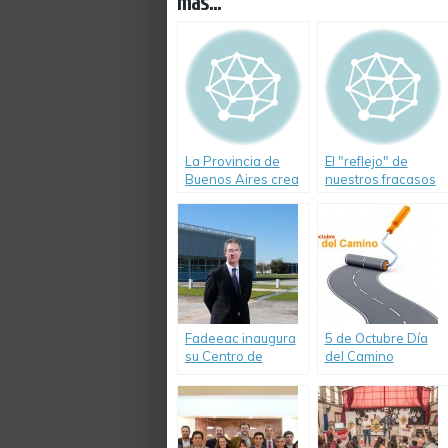
más...
La Provincia de
El "reflejo" de
Buenos Aires crea
nuestros fracasos
un registro para
en Seguridad Vial
escuelas de
conducir
Fadeeac inaugura
5 de Octubre Día
su Centro de
del Camino
capacitación de
choferes en
Escobar