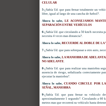
CELULAR
5
-¿Sabía
Ud
. que para frenar totalmente un vehí
libre, igual al largo de una cancha de
futbol
?.
Ahora lo sabe,
LE ACONSEJAMOS MANTE
SEPARACIÓN ENTRE VEHÍCULOS
6
-¿Sabía
Ud
. que circulando a 50 km/h necesita p
necesita 4 veces mas distancia?.
Ahora lo sabe,
RECUERDE AL DOBLE DE LA 
7
-¿Sabía
Ud
. que para sobrepasar a otro auto, ne
Ahora lo sabe,
LA MANIOBRA DE
ADELANTA
NO ADELANTE
.
8
-¿Sabía
Ud
. que para realizar una maniobra segu
ausencia de riesgo, señalizarla correctamente par
ejecutar la maniobra?.
Ahora lo sabe,
CUANDO CIRCULE POR L
SEÑAL, MANIOBRA
9
-¿Sabía
Ud
. que para frenar su vehículo de
aproximadamente
1 segundo?. Circulando a 60 km
metros mas que
recorrerá
su vehículo hasta detener