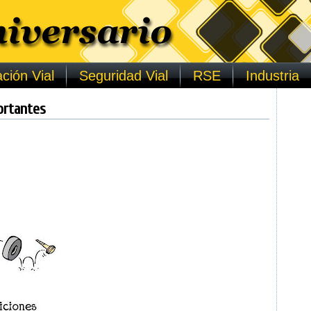
ción Vial
Seguridad Vial
RSE
Industria
ortantes