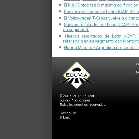
El Kia K3 alcanza la máxima calificación
Nuevos resultados de Latin NCAP: K3 log
El Volkswagen T-Cross vuelve a alcanza
Nuevos resultados de Latin NCAP: Groo
en seguridad.
Nuevos resultados de Latin NCAP: 
referencia en su segmento con Montana
Honda Motor de Argentina presentó su 
C
N
©2007-2015 EduVia
Losino Producciones
Todos los derechos reservados.
Design By
JPLnet