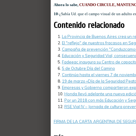
Ahora lo sabe,
CUANDO CIRCULE, MANTENGA
10
-¿Sabía
Ud
. que el campo visual de un adulto es
Contenido relacionado
La Provincia de Buenos Aires crea un r
El "reflejo" de nuestros fracasos en Seg
Campaña de prevención "Conduzcamos
Educación y Seguridad Vial, consecuenci
Fadeeac inaugura su Centro de capacit
5 de Octubre Día del Camino
Continúa hasta el viernes 7 de noviemb
19 de marzo «Día de la Seguridad Peat
Empresas y Gobierno compartieron expe
Honda llevó adelante una nueva edició
Por un 2018 con más Educación y Segu
RSE Vial IV – Jornada de cultura preve
FIRMA DE LA CARTA ARGENTINA DE SEGUR