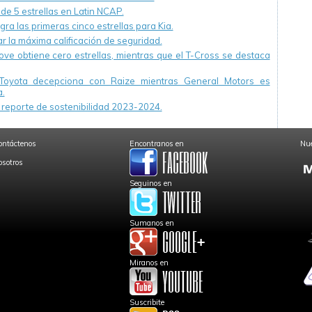
 de 5 estrellas en Latin NCAP.
ra las primeras cinco estrellas para Kia.
r la máxima calificación de seguridad.
ve obtiene cero estrellas, mientras que el T-Cross se destaca
Toyota decepciona con Raize mientras General Motors es
.
reporte de sostenibilidad 2023-2024.
ontáctenos
Encontranos en
Nue
osotros
Seguinos en
Sumanos en
Miranos en
Suscribite