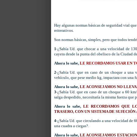
Hay algunas normas básicas de seguridad vial qu
reiterativos.
Son normas básicas, simples, pero que todos tendr
1
-¿Sabía
Ud
. que chocar a una velocidad de 130
cayera desde la punta del obelisco de la Ciudad d
Ahora lo sabe,
LE RECORDAMOS USAR EN T
2
-¿Sabía
Ud
. que en caso de un choque a una ve
vehículo, que pese medio
kg
, impactara con una f
Ahora lo sabe,
LE ACONSEJAMOS NO LLEVA
3
-¿Sabía
Ud
. que en caso de un choque a 60 km/h
salga despedido, necesitaría la misma fuerza que 
Ahora lo sabe,
LE RECORDAMOS QUE LO
TRASERO, CON UN SISTEMA DE SUJECIÓN
4
-¿Sabía
Ud
. que circulando a una velocidad de 60
una cuadra a ciegas?.
Ahora lo sabe,
LE ACONSEJAMOS ESTACION