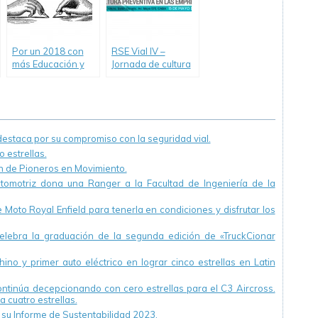
Por un 2018 con
RSE Vial IV –
más Educación y
Jornada de cultura
Seguridad Vial.
preventiva en las
empresas
staca por su compromiso con la seguridad vial.
 estrellas.
ón de Pioneros en Movimiento.
utomotriz dona una Ranger a la Facultad de Ingeniería de la
Moto Royal Enfield para tenerla en condiciones y disfrutar los
ebra la graduación de la segunda edición de «TruckCionar
ino y primer auto eléctrico en lograr cinco estrellas en Latin
continúa decepcionando con cero estrellas para el C3 Aircross.
a cuatro estrellas.
u Informe de Sustentabilidad 2023.