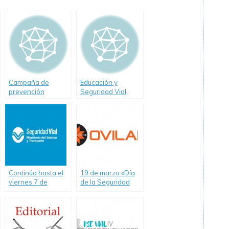
Campaña de
Educación y
prevención
Seguridad Vial,
"Conduzcamos
consecuencias de
Mejor"
un eficaz ejercicio
de la conciencia
moral
Continúa hasta el
19 de marzo «Día
viernes 7 de
de la Seguridad
noviembre la
Peatonal»
Semana de la
Seguridad Vial en
San Pedro