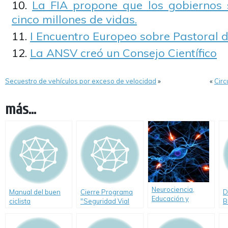
La FIA propone que los gobiernos 
cinco millones de vidas.
I Encuentro Europeo sobre Pastoral d
La ANSV creó un Consejo Científico
Secuestro de vehículos por exceso de velocidad
»
«
Circ
más...
Neurociencia,
Manual del buen
Cierre Programa
D
Educación y
ciclista
"Seguridad Vial
B
Seguridad Vial
para Todos" de
C
Fundación Renault
a