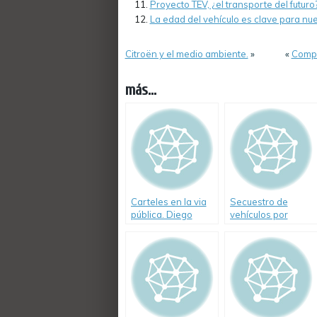
Proyecto TEV, ¿el transporte del futuro
La edad del vehículo es clave para nu
Citroën y el medio ambiente.
»
«
Compo
más...
Carteles en la via
Secuestro de
pública. Diego
vehículos por
Santilli. (Video)
exceso de
velocidad