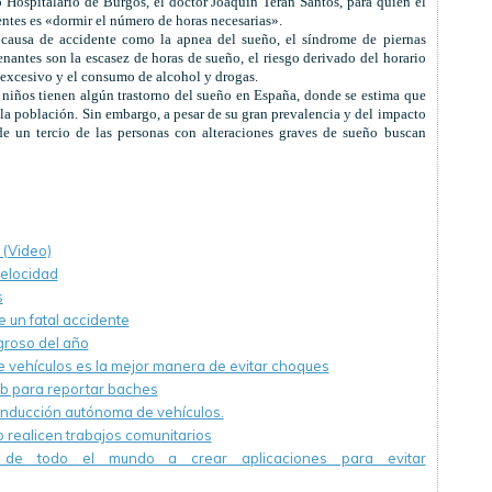
ospitalario de Burgos, el doctor Joaquín Terán Santos, para quien el
ntes es «dormir el número de horas necesarias».
causa de accidente como la apnea del sueño
, el síndrome de piernas
enantes son la escasez de horas de sueño, el riesgo derivado del horario
 excesivo y el consumo de alcohol y drogas.
 niños tienen algún trastorno del sueño en España, donde se estima que
 la población. Sin embargo, a pesar de su gran prevalencia y del impacto
e un tercio de las personas con alteraciones graves de sueño buscan
. (Video)
velocidad
s
e un fatal accidente
groso del año
e vehículos es la mejor manera de evitar choques
b para reportar baches
onducción autónoma de vehículos.
o realicen trabajos comunitarios
s de todo el mundo a crear aplicaciones para evitar