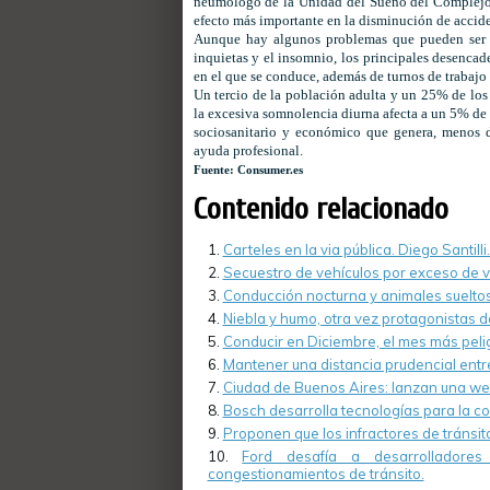
neumólogo de la Unidad del Sueño del Complejo H
efecto más importante en la disminución de accide
Aunque hay algunos problemas que pueden ser 
inquietas y el insomnio, los principales desencad
en el que se conduce, además de turnos de trabajo
Un tercio de la población adulta y un 25% de los
la excesiva somnolencia
diurna afecta a un 5% de
sociosanitario y económico que genera, menos d
ayuda profesional.
Fuente: Consumer.es
Contenido relacionado
Carteles en la via pública. Diego Santilli
Secuestro de vehículos por exceso de 
Conducción nocturna y animales suelto
Niebla y humo, otra vez protagonistas d
Conducir en Diciembre, el mes más peli
Mantener una distancia prudencial entr
Ciudad de Buenos Aires: lanzan una we
Bosch desarrolla tecnologías para la c
Proponen que los infractores de tránsit
Ford desafía a desarrolladore
congestionamientos de tránsito.