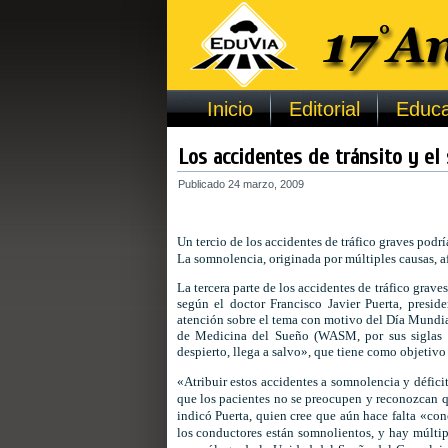
Inicio
Editorial
Educa
Los accidentes de tránsito y el
Publicado
24 marzo, 2009
Un tercio de los accidentes de tráfico graves podr
La somnolencia, originada por múltiples causas, a
La tercera parte de los accidentes de tráfico
graves
según el doctor Francisco Javier Puerta, presi
atención sobre el tema con motivo del Día Mundial
de Medicina del Sueño (WASM, por sus siglas 
despierto, llega a salvo», que tiene como objetivo 
«Atribuir estos accidentes a somnolencia y défici
que los pacientes no se preocupen y reconozcan q
indicó Puerta, quien cree que aún hace falta «co
los conductores están somnolientos, y hay múltip