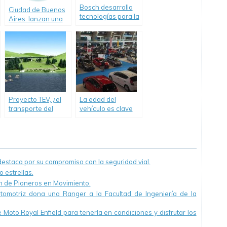
Bosch desarrolla
Ciudad de Buenos
tecnologías para la
Aires: lanzan una
conducción
web para reportar
autónoma de
baches
vehículos.
Proyecto TEV, ¿el
La edad del
transporte del
vehículo es clave
futuro?
para nuestra
seguridad
s
staca por su compromiso con la seguridad vial.
 estrellas.
ón de Pioneros en Movimiento.
utomotriz dona una Ranger a la Facultad de Ingeniería de la
Moto Royal Enfield para tenerla en condiciones y disfrutar los