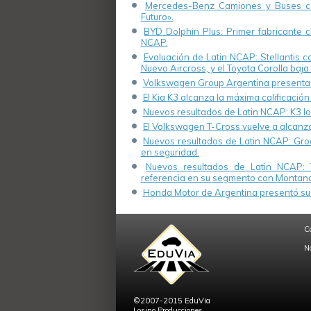
Mercedes-Benz Camiones y Buses cel
Futuro».
BYD Dolphin Plus: Primer fabricante ch
NCAP.
Evaluación de Latin NCAP: Stellantis 
Nuevo Aircross, y el Toyota Corolla baja 
Volkswagen Group Argentina presenta s
El Kia K3 alcanza la máxima calificación
Nuevos resultados de Latin NCAP: K3 log
El Volkswagen T-Cross vuelve a alcanza
Nuevos resultados de Latin NCAP: Groo
en seguridad.
Nuevos resultados de Latin NCAP: 
referencia en su segmento con Montana
Honda Motor de Argentina presentó su 
C
N
©2007-2015 EduVia
Losino Producciones