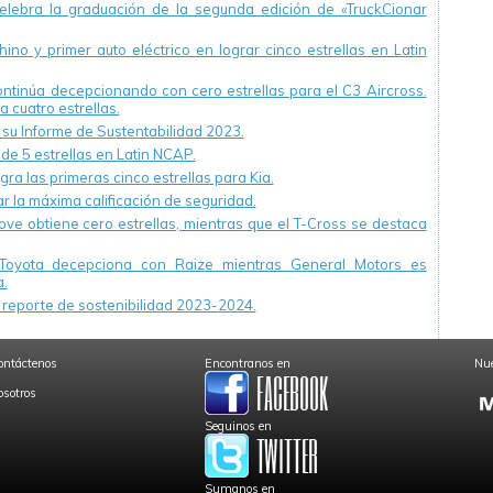
ebra la graduación de la segunda edición de «TruckCionar
ino y primer auto eléctrico en lograr cinco estrellas en Latin
continúa decepcionando con cero estrellas para el C3 Aircross.
a cuatro estrellas.
u Informe de Sustentabilidad 2023.
 de 5 estrellas en Latin NCAP.
ra las primeras cinco estrellas para Kia.
r la máxima calificación de seguridad.
ve obtiene cero estrellas, mientras que el T-Cross se destaca
Toyota decepciona con Raize mientras General Motors es
.
reporte de sostenibilidad 2023-2024.
ontáctenos
Encontranos en
Nue
osotros
Seguinos en
Sumanos en