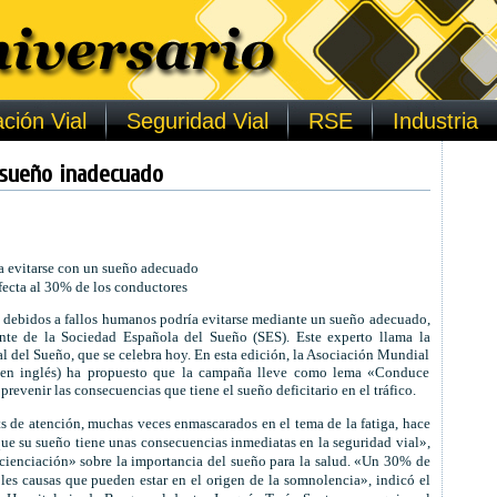
ción Vial
Seguridad Vial
RSE
Industria
 sueño inadecuado
ía evitarse con un sueño adecuado
fecta al 30% de los conductores
 debidos a fallos humanos podría evitarse mediante un sueño adecuado,
dente de la Sociedad Española del Sueño (SES). Este experto llama la
 del Sueño, que se celebra hoy. En esta edición, la Asociación Mundial
en inglés) ha propuesto que la campaña lleve como lema «Conduce
prevenir las consecuencias que tiene el sueño deficitario en el tráfico.
ts de atención, muchas veces enmascarados en el tema de la fatiga, hace
ue su sueño tiene unas consecuencias inmediatas en la seguridad vial»,
ncienciación» sobre la importancia del sueño para la salud. «Un 30% de
les causas que pueden estar en el origen de la somnolencia», indicó el