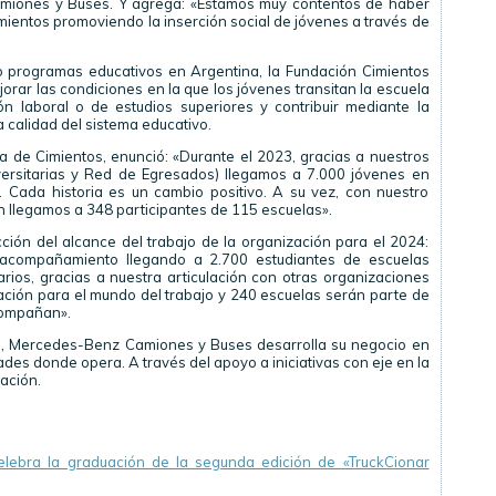
miones y Buses. Y agrega: «Estamos muy contentos de haber
imientos promoviendo la inserción social de jóvenes a través de
 programas educativos en Argentina, la Fundación Cimientos
jorar las condiciones en la que los jóvenes transitan la escuela
ón laboral o de estudios superiores y contribuir mediante la
 calidad del sistema educativo.
 de Cimientos, enunció: «Durante el 2023, gracias a nuestros
ersitarias y Red de Egresados) llegamos a 7.000 jóvenes en
. Cada historia es un cambio positivo. A su vez, con nuestro
 llegamos a 348 participantes de 115 escuelas».
ón del alcance del trabajo de la organización para el 2024:
 acompañamiento llegando a 2.700 estudiantes de escuelas
rios, gracias a nuestra articulación con otras organizaciones
ión para el mundo del trabajo y 240 escuelas serán parte de
compañan».
, Mercedes-Benz Camiones y Buses desarrolla su negocio en
es donde opera. A través del apoyo a iniciativas con eje en la
cación.
ebra la graduación de la segunda edición de «TruckCionar