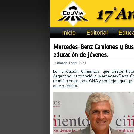
Inicio
Editorial
Educa
Mercedes-Benz Camiones y Buse
educación de jóvenes.
Publicado
4 abril, 2024
La Fundación Cimientos, que desde hac
Argentina, reconoció a Mercedes-Benz C
reunió a empresas, ONG y consejos que gene
en Argentina.