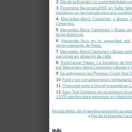
Día de la Energía: La sustentabilidad 
Programa ReconstruiRSE en Salta: Me
iniciativas en tecnología para una movilid
Mercedes-Benz Camiones y Buses re
Cimientos.
Mercedes-Benz Camiones y Buses prom
larga distancia.
Haciendo foco en la seguridad vial
gerenciamiento de flotas.
Mercedes-Benz Camiones y Buses partici
personas en situación de calle.
TruckCionar Futuro: La iniciativa de f
por Mercedes-Benz Camiones y Buses y su
Se entregaron los Premios Crash Test 2
Ford y sus concesionarios reinauguraro
Chevrolet junto a Unicef presentó en L
Easy Taxi Solidario en su primera ac
1.570 viandas para personas en situación 
Honda Motor de Argentina presentó su repo
«
Día de la Energía: La
más...