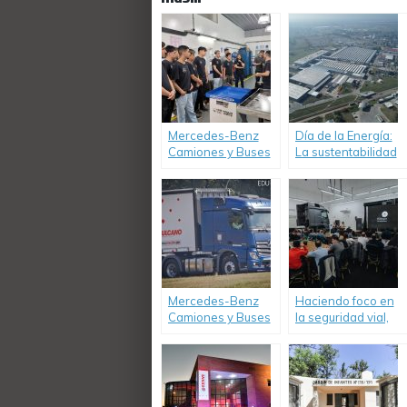
Mercedes-Benz
Día de la Energía:
Camiones y Buses
La sustentabilidad
celebra la
como prioridad
graduación de la
para Mercedes-
segunda edición
Benz Camiones y
de «TruckCionar
Buses.
Futuro».
Mercedes-Benz
Haciendo foco en
Camiones y Buses
la seguridad vial,
promueve la
Mercedes-Benz
igualdad de género
Camiones y Buses
en el transporte de
reúne a los líderes
cargas de larga
de gerenciamiento
distancia.
de flotas.