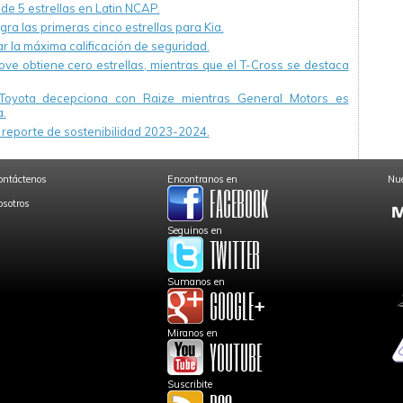
 de 5 estrellas en Latin NCAP.
ra las primeras cinco estrellas para Kia.
r la máxima calificación de seguridad.
ve obtiene cero estrellas, mientras que el T-Cross se destaca
Toyota decepciona con Raize mientras General Motors es
.
reporte de sostenibilidad 2023-2024.
ontáctenos
Encontranos en
Nue
osotros
Seguinos en
Sumanos en
Miranos en
Suscribite