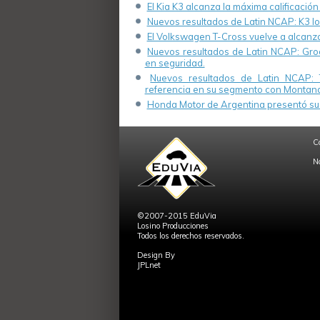
El Kia K3 alcanza la máxima calificación
Nuevos resultados de Latin NCAP: K3 log
El Volkswagen T-Cross vuelve a alcanza
Nuevos resultados de Latin NCAP: Groo
en seguridad.
Nuevos resultados de Latin NCAP: 
referencia en su segmento con Montana
Honda Motor de Argentina presentó su 
C
N
©2007-2015 EduVia
Losino Producciones
Todos los derechos reservados.
Design By
JPLnet