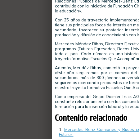
Relaciones Públicas de Mercedes-Benz Ca
contribuido con la iniciativa de Fundación C
la educación».
Con 25 años de trayectoria implementando
tiene sus principales focos de interés en me
secundaria, favorecer su posterior inserci
producción y difusión de conocimiento con la
Mercedes Méndez Ribas, Directora Ejecutiva
programas (Futuros Egresados, Becas Univ
todo el país. Cada número es una historia
trayecto formativo Escuelas Que Acompañan
Además, Mendéz Ribas, comentó la proyecci
«Este año seguiremos por el camino del
secundarias, más de 300 jóvenes universita
seguiremos acercando propuestas de formac
nuestro trayecto formativo Escuelas Que A
Como empresa del Grupo Daimler Truck AG
constante relacionamiento con las comunidad
formación para la inserción laboral y la edu
Contenido relacionado
Mercedes-Benz Camiones y Buses cel
Futuro».