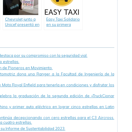
personas en
Benz Camiones y
situación de calle.
Buses y su red
comercial.
Chevrolet junto a
Easy Taxi Solidario
Unicef presentó en
en su primera
La Rural una acción
acción de RSE
divertida de Julián
junto a «Las Manos
Weich
que Ayudan»
lograron concretar
1.570 viandas para
staca por su compromiso con la seguridad vial.
personas en
 estrellas.
situación de calle.
ón de Pioneros en Movimiento.
utomotriz dona una Ranger a la Facultad de Ingeniería de la
Moto Royal Enfield para tenerla en condiciones y disfrutar los
ebra la graduación de la segunda edición de «TruckCionar
ino y primer auto eléctrico en lograr cinco estrellas en Latin
continúa decepcionando con cero estrellas para el C3 Aircross.
a cuatro estrellas.
u Informe de Sustentabilidad 2023.