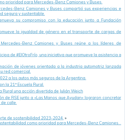
como prioridad para Mercedes-Benz Camiones y Buses.
rcedes-Benz Camiones y Buses compartió sus experiencias e
ad segura y sustentable.
nueva su compromiso con la educación junto a Fundación
ueve la igualdad de género en el transporte de cargas de
, Mercedes-Benz Camiones y Buses reúne a los líderes de
pa de #ElOtroFrío, una iniciativa que promueve la asistencia a
ormación de jóvenes orientada a la industria automotriz lanzada
 red comercial.
022 a los autos más seguros de la Argentina.
n la 21ª Escuela Rural.
a Rural una acción divertida de Julián Weich
ción de RSE junto a «Las Manos que Ayudan» lograron concretar
de calle.
rte de sostenibilidad 2023-2024.
»
 sustentabilidad como prioridad para Mercedes-Benz Camiones…