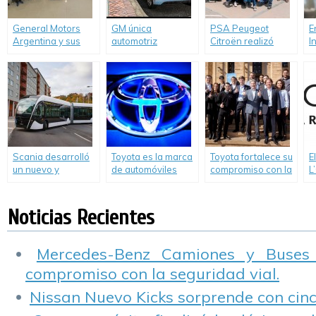
General Motors
GM única
PSA Peugeot
E
Argentina y sus
automotriz
Citroën realizó
I
concesionarios
norteamericana
siete nuevas
M
Chevrolet
incluida en el Índice
donaciones de
r
realizaron nuevas
Dow Jones de
vehículos a
l
donaciones de
Sustentabilidad
entidades técnicas
r
vehículos a
del país
e
entidades
p
educativas en todo
el país
Scania desarrolló
Toyota es la marca
Toyota fortalece su
E
un nuevo y
de automóviles
compromiso con la
L
moderno Bus
más valiosa del
educación técnica
s
operado con GNC.
mundo según el
a lo largo del país
a
ranking anual de
Noticias Recientes
BrandZ™
Mercedes-Benz Camiones y Buses
compromiso con la seguridad vial.
Nissan Nuevo Kicks sorprende con cinco