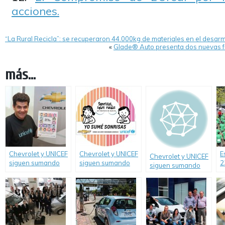
acciones.
“La Rural Recicla”: se recuperaron 44.000kg de materiales en el desa
«
Glade® Auto presenta dos nuevas fr
más...
Chevrolet y UNICEF
Chevrolet y UNICEF
E
Chevrolet y UNICEF
siguen sumando
siguen sumando
2
siguen sumando
“Sonrisas sobre
“Sonrisas sobre
c
“Sonrisas sobre
Ruedas”.
Ruedas”
S
Ruedas”.
1
A
d
a