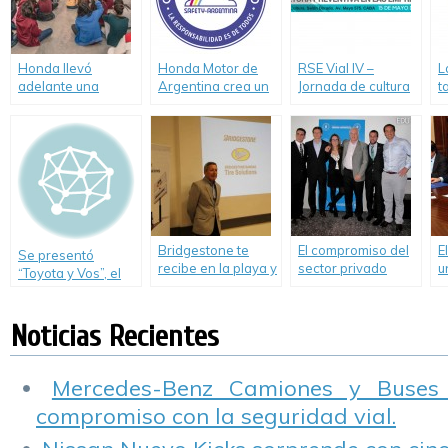
concientización
vial.
Honda llevó
Honda Motor de
RSE Vial IV –
L
adelante una
Argentina crea un
Jornada de cultura
t
nueva edición de
nuevo
preventiva en las
e
Pacto Vial
departamento
empresas
t
dedicado a la
Seguridad Vial
Bridgestone te
El compromiso del
E
Se presentó
recibe en la playa y
sector privado
u
“Toyota y Vos”, el
lleva la Seguridad
frente a los nuevos
M
programa de
Vial a la costa
retos de la
E
Seguridad Vial con
Seguridad Vial en
D
Noticias Recientes
nuevo público y
la Argentina.
N
formato.
d
e
Mercedes-Benz Camiones y Buses
e
compromiso con la seguridad vial.