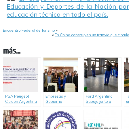
Educación y Deportes de la Nación para
educación técnica en todo el país.
Encuentro Federal de Turismo
»
«
En China construyen un tranvía que circula
más...
PSA Peugeot
Empresas y
Ford Argentina
T
Citroën Argentina
Gobierno
trabaja junto a
u
celebra el día de la
compartieron
Luchemos por la
d
Seguridad Vial y
experiencias de
Vida en el
e
refuerza su
RSE y Seguridad
desarrollo de
“
compromiso
Vial
programas de
educación y