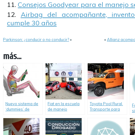
Consejos Goodyear para el manejo s
Airbag del acompañante, invent
cumple 30 años
Parkinson: ¿conducir o no conducir?
»
«
Allianz acompa
más...
Nuevo sistema de
Fiat en la escuela
Toyota Pool Rural.
F
‘dummies’ de
de manejo
Transporte para
s
Toyota para
“Driver’s
escuelas rurales
i
pruebas virtuales
Experience”.
d
de accidentes
a
viales