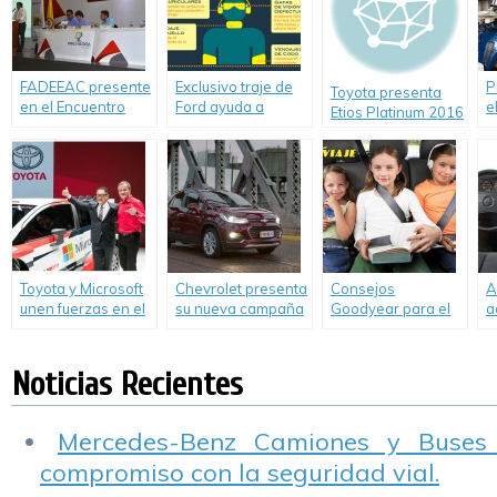
FADEEAC presente
Exclusivo traje de
P
Toyota presenta
en el Encuentro
Ford ayuda a
e
Etios Platinum 2016
Internacional de
entender las
t
Transporte en
peligrosas
a
Colombia
consecuencias de
d
conducir bajo los
s
efectos de las
d
drogas.
Toyota y Microsoft
Chevrolet presenta
Consejos
A
unen fuerzas en el
su nueva campaña
Goodyear para el
a
World Rally
#BastadeVivos.
manejo seguro en
i
Championship
vacaciones
M
c
Noticias Recientes
Mercedes-Benz Camiones y Buses
compromiso con la seguridad vial.