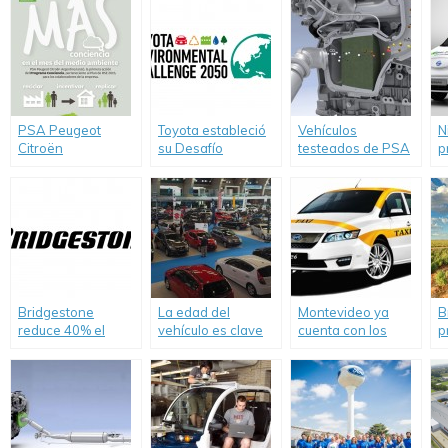
PSA Peugeot
Toyota estableció
Vehículos
N
Citroën
su Desafío
testeados de PSA
p
comprometido con
Ambiental 2050
peugeot Citroën,
i
el medio ambiente
cumplen con las
c
normas de no
s
contaminar.
e
Bridgestone
La edad del
Montevideo ya
B
reduce 40% el
vehículo es clave
cuenta con los
p
consumo de agua
para nuestra
primeros taxis
p
en su planta de
seguridad
eléctricos
n
Llavallol
c