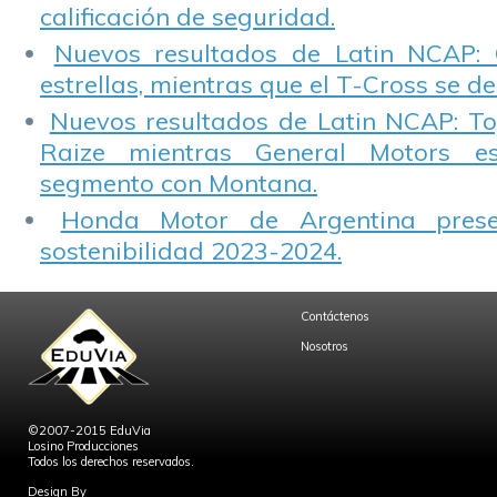
calificación de seguridad.
Nuevos resultados de Latin NCAP: 
estrellas, mientras que el T-Cross se d
Nuevos resultados de Latin NCAP: T
Raize mientras General Motors e
segmento con Montana.
Honda Motor de Argentina prese
sostenibilidad 2023-2024.
Contáctenos
Nosotros
©2007-2015 EduVia
Losino Producciones
Todos los derechos reservados.
Design By