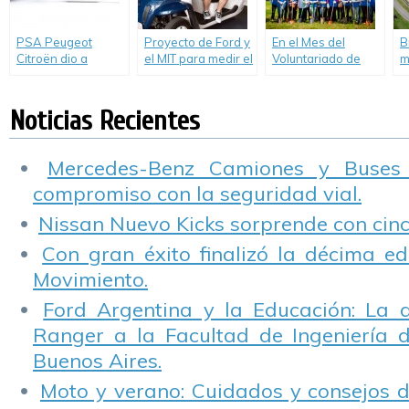
PSA Peugeot
Proyecto de Ford y
En el Mes del
B
Citroën dio a
el MIT para medir el
Voluntariado de
m
conocer resultados
tráfico peatonal y
Ford, 45
p
sustentables de la
anticipar la
voluntarios
S
tecnología «SCR»
demanda de
plantaron árboles
Noticias Recientes
servicios públicos
en la Planta
de transporte.
Pacheco.
Mercedes-Benz Camiones y Buses
compromiso con la seguridad vial.
Nissan Nuevo Kicks sorprende con cinco
Con gran éxito finalizó la décima ed
Movimiento.
Ford Argentina y la Educación: La 
Ranger a la Facultad de Ingeniería 
Buenos Aires.
Moto y verano: Cuidados y consejos d