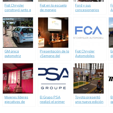
Fiat Chrysler
Fiat en la escuela
Ford y sus
F
construyó junto a
de manejo
concesionarios
A
Techo en Buenos
“Driver’s
reinauguraron la
A
Aires.
Experience”.
21ª Escuela Rural.
c
a
r
S
A
GM única
Presentación de la
Fiat Chrysler
E
automotriz
«Semana del
Automobiles
d
norteamericana
Seguro y la
reconocida entre
r
incluida en el Índice
Prevención»
los líderes
c
Dow Jones de
mundiales por su
q
Sustentabilidad
trabajo respecto al
n
cambio climático.
Mujeres líderes
El Grupo PSA
Toyota presentó
B
ejecutivas de
realizó el primer
una nueva edición
a
empresas
voluntariado del
de su programa de
O
participaron del
año en la “Casa de
educación vial
S