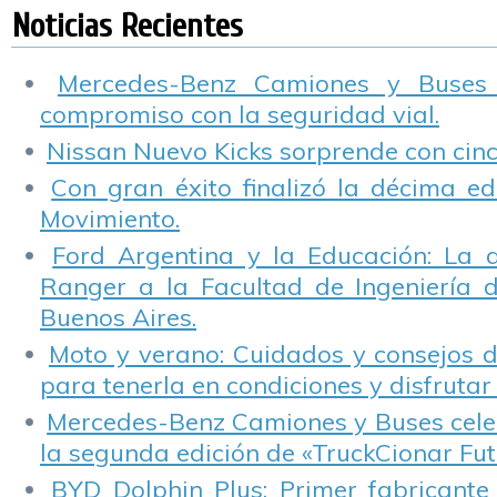
primer ‘Women
Encuentro Roth” de
“Toyota y Vos Kids”
Noticias Recientes
Leadership Forum»
la Ciudad de La
Plata
Mercedes-Benz Camiones y Buses
compromiso con la seguridad vial.
Nissan Nuevo Kicks sorprende con cinco
Con gran éxito finalizó la décima ed
Movimiento.
Ford Argentina y la Educación: La 
Ranger a la Facultad de Ingeniería 
Buenos Aires.
Moto y verano: Cuidados y consejos d
para tenerla en condiciones y disfrutar 
Mercedes-Benz Camiones y Buses cele
la segunda edición de «TruckCionar Fut
BYD Dolphin Plus: Primer fabricante