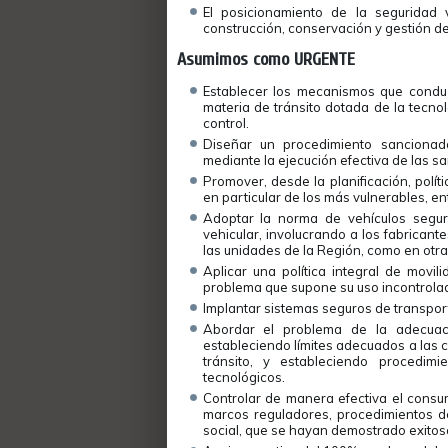
El posicionamiento de la seguridad v
construcción, conservación y gestión de
Asumimos como URGENTE
Establecer los mecanismos que conduz
materia de tránsito dotada de la tecno
control.
Diseñar un procedimiento sanciona
mediante la ejecución efectiva de las s
Promover, desde la planificación, polít
en particular de los más vulnerables, ent
Adoptar la norma de vehículos segur
vehicular, involucrando a los fabrican
las unidades de la Región, como en otr
Aplicar una política integral de movil
problema que supone su uso incontrola
Implantar sistemas seguros de transport
Abordar el problema de la adecuaci
estableciendo límites adecuados a las c
tránsito, y estableciendo procedimi
tecnológicos.
Controlar de manera efectiva el cons
marcos reguladores, procedimientos de
social, que se hayan demostrado exitos