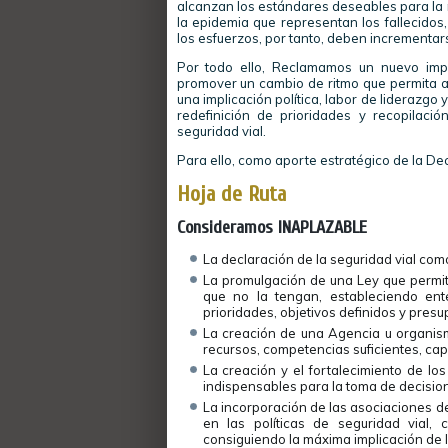
alcanzan los estándares deseables para la 
la epidemia que representan los fallecidos
los esfuerzos, por tanto, deben incrementars
Por todo ello, Reclamamos un nuevo impul
promover un cambio de ritmo que permita a
una implicación política, labor de liderazg
redefinición de prioridades y recopilaci
seguridad vial.
Para ello, como aporte estratégico de la De
Hoja de Ruta
Consideramos INAPLAZABLE
La declaración de la seguridad vial como
La promulgación de una Ley que permita 
que no la tengan, estableciendo en
prioridades, objetivos definidos y presu
La creación de una Agencia u organismo
recursos, competencias suficientes, capa
La creación y el fortalecimiento de lo
indispensables para la toma de decision
La incorporación de las asociaciones de
en las políticas de seguridad vial,
consiguiendo la máxima implicación de 