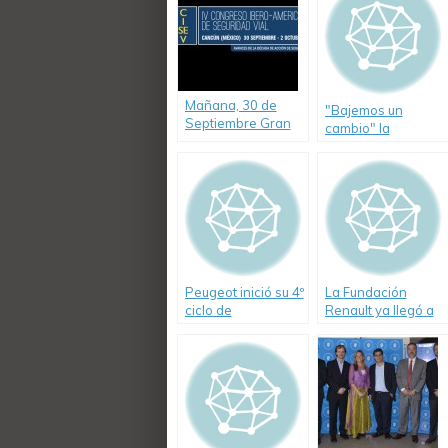
Mañana, 30 de
"Bajemos un
Septiembre Gran
cambio" la
Ceremonia de
seguridad vial a
Inauguración del IV
través del humor
CISEV
gráfico
Peugeot inició su 4º
La Fundación
ciclo de
Renault ya llegó a
conferencias sobre
45.000 chicos con
seguridad vial
su mensaje de
concientización en
materia de
Seguridad Vial