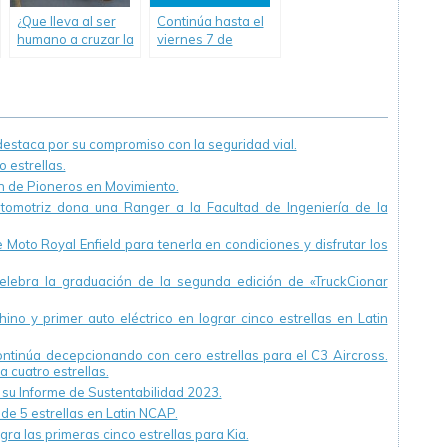
¿Que lleva al ser
Continúa hasta el
humano a cruzar la
viernes 7 de
calle por donde no
noviembre la
debe o cuando no
Semana de la
debe?
Seguridad Vial en
San Pedro
staca por su compromiso con la seguridad vial.
 estrellas.
ón de Pioneros en Movimiento.
utomotriz dona una Ranger a la Facultad de Ingeniería de la
Moto Royal Enfield para tenerla en condiciones y disfrutar los
ebra la graduación de la segunda edición de «TruckCionar
ino y primer auto eléctrico en lograr cinco estrellas en Latin
continúa decepcionando con cero estrellas para el C3 Aircross.
a cuatro estrellas.
u Informe de Sustentabilidad 2023.
 de 5 estrellas en Latin NCAP.
ra las primeras cinco estrellas para Kia.