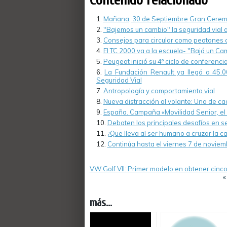
Contenido relacionado
Mañana, 30 de Septiembre Gran Ceremo
"Bajemos un cambio" la seguridad vial a
Consejos para circular como peatones 
El TC 2000 va a la escuela- "Bajá un Ca
Peugeot inició su 4º ciclo de conferenci
La Fundación Renault ya llegó a 45.
Seguridad Vial
Antropología y comportamiento vial
Nueva distracción al volante: Uno de ca
España. Campaña «Movilidad Senior, el
Debaten los principales desafíos en se
¿Que lleva al ser humano a cruzar la 
Continúa hasta el viernes 7 de novie
VW Golf VII: Primer modelo en obtener cinco
más...