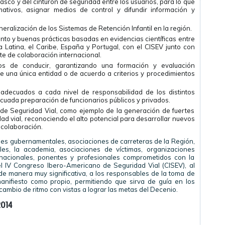
casco y del cinturón de seguridad entre los usuarios, para lo que
tivos, asignar medios de control y difundir información y
eralización de los Sistemas de Retención Infantil en la región.
nto y buenas prácticas basadas en evidencias científicas entre
Latina, el Caribe, España y Portugal, con el CISEV junto con
te de colaboración internacional.
os de conducir, garantizando una formación y evaluación
 una única entidad o de acuerdo a criterios y procedimientos
decuados a cada nivel de responsabilidad de los distintos
decuada preparación de funcionarios públicos y privados.
e Seguridad Vial, como ejemplo de la generación de fuertes
dad vial, reconociendo el alto potencial para desarrollar nuevos
 colaboración.
es gubernamentales, asociaciones de carreteras de la Región,
les, la academia, asociaciones de víctimas, organizaciones
ernacionales, ponentes y profesionales comprometidos con la
el IV Congreso Ibero-Americano de Seguridad Vial (CISEV), al
 de manera muy significativa, a los responsables de la toma de
anifiesto como propio, permitiendo que sirva de guía en los
ambio de ritmo con vistas a lograr las metas del Decenio.
2014