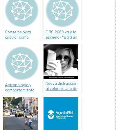
Consejos para
El TC 2000 va a la
circular como
escuela- "Bajá un
peatones con
Cambio"
seguridad
Nueva distracción
Antropología y
al volante: Uno de
comportamiento
cada cuatro
vial
jóvenes toma una
“Selfie” mientras
maneja.