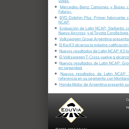
viajes.
Mercedes-Benz Camiones y Buses cel
Futuro».
BYD Dolphin Plus: Primer fabricante ch
NCAP.
Evaluación de Latin NCAP: Stellantis 
Nuevo Aircross, y el Toyota Corolla baja 
Volkswagen Group Argentina presenta s
El Kia K3 alcanza la máxima calificación
Nuevos resultados de Latin NCAP: K3 log
El Volkswagen T-Cross vuelve a alcanza
Nuevos resultados de Latin NCAP: Groo
en seguridad.
Nuevos resultados de Latin NCAP: 
referencia en su segmento con Montana
Honda Motor de Argentina presentó su 
C
N