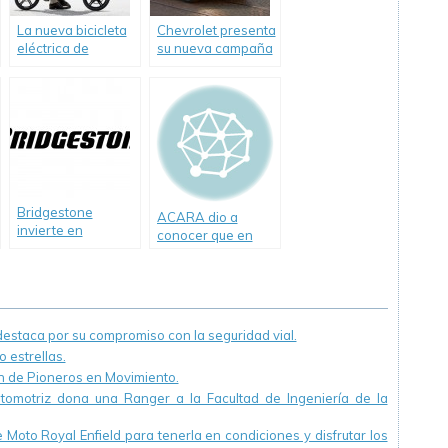
La nueva bicicleta
Chevrolet presenta
eléctrica de
su nueva campaña
Peugeot también
#BastadeVivos.
es plegable
Bridgestone
ACARA dio a
invierte en
conocer que en
sustentabilidad
Junio se patentaron
44.499
motovehículos
staca por su compromiso con la seguridad vial.
 estrellas.
ón de Pioneros en Movimiento.
utomotriz dona una Ranger a la Facultad de Ingeniería de la
Moto Royal Enfield para tenerla en condiciones y disfrutar los