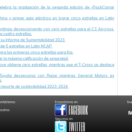
ebra la graduación de la segunda edición de «TruckCionar
ino y primer auto eléctrico en lograr cinco estrellas en Latin
continúa decepcionando con cero estrellas para el C3 Aircross.
a cuatro estrellas.
u Informe de Sustentabilidad 2023.
 de 5 estrellas en Latin NCAP.
ra las primeras cinco estrellas para Kia.
r la máxima calificación de seguridad.
ve obtiene cero estrellas, mientras que el T-Cross se destaca
Toyota decepciona con Raize mientras General Motors es
.
reporte de sostenibilidad 2023-2024.
ontáctenos
Encontranos en
Nue
osotros
Seguinos en