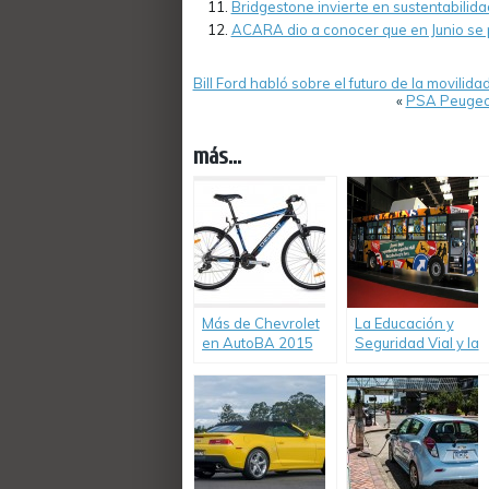
Bridgestone invierte en sustentabilida
ACARA dio a conocer que en Junio se
Bill Ford habló sobre el futuro de la movilidad
«
PSA Peugeot 
más...
Más de Chevrolet
La Educación y
en AutoBA 2015
Seguridad Vial y la
Movilidad Urbana y
movilidad
Sustentable
sostenible están
presentes en el 6º
Salón Internacional
del Automóvil