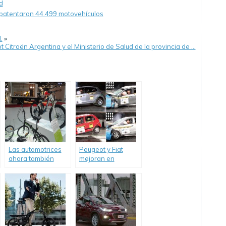
d
 patentaron 44.499 motovehículos
.
»
Citroën Argentina y el Ministerio de Salud de la provincia de …
Las automotrices
Peugeot y Fiat
ahora también
mejoran en
compiten en la
ensayos de
venta de bicicletas
choque de Latin
NCAP; Chevrolet
decepciona