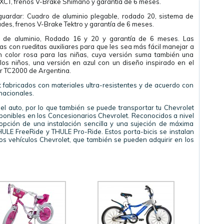
XCT, frenos V-Brake Shimano y garantía de 6 meses.
 guardar: Cuadro de aluminio plegable, rodado 20, sistema de
es, frenos V-Brake Tektro y garantía de 6 meses.
dro de aluminio, Rodado 16 y 20 y garantía de 6 meses. Las
s con rueditas auxiliares para que les sea más fácil manejar a
 color rosa para las niñas, cuya versión suma también una
 los niños, una versión en azul con un diseño inspirado en el
r TC2000 de Argentina.
fabricados con materiales ultra-resistentes y de acuerdo con
nacionales.
el auto, por lo que también se puede transportar tu Chevrolet
sponibles en los Concesionarios Chevrolet. Reconocidos a nivel
 opción de una instalación sencilla y una sujeción de máxima
HULE FreeRide y THULE Pro-Ride. Estos porta-bicis se instalan
los vehículos Chevrolet, que también se pueden adquirir en los