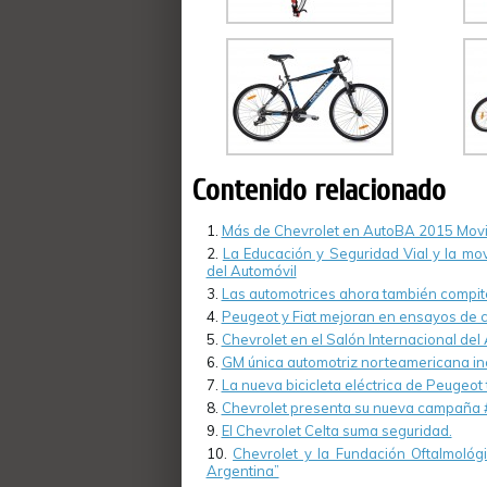
Contenido relacionado
Más de Chevrolet en AutoBA 2015 Movi
La Educación y Seguridad Vial y la mov
del Automóvil
Las automotrices ahora también compite
Peugeot y Fiat mejoran en ensayos de 
Chevrolet en el Salón Internacional del
GM única automotriz norteamericana inc
La nueva bicicleta eléctrica de Peugeot
Chevrolet presenta su nueva campaña 
El Chevrolet Celta suma seguridad.
Chevrolet y la Fundación Oftalmológ
Argentina”