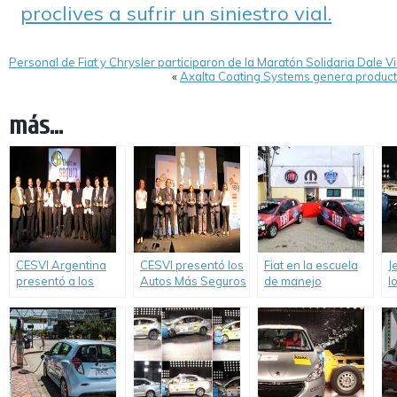
proclives a sufrir un siniestro vial.
Personal de Fiat y Chrysler participaron de la Maratón Solidaria Dale Vi
«
Axalta Coating Systems genera produc
más...
CESVI Argentina
CESVI presentó los
Fiat en la escuela
J
presentó a los
Autos Más Seguros
de manejo
l
Autos Más Seguros
de 2013.
“Driver’s
c
de 2012.
Experience”.
p
d