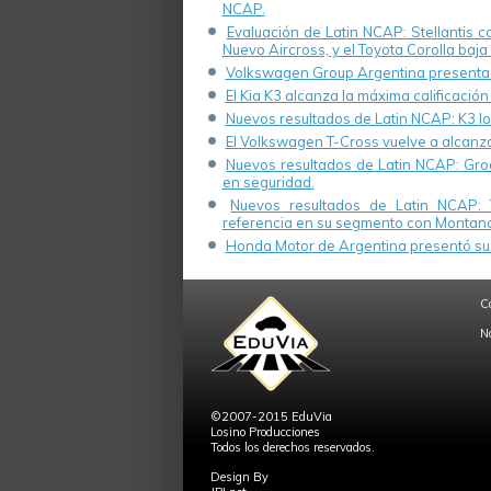
NCAP.
Evaluación de Latin NCAP: Stellantis 
Nuevo Aircross, y el Toyota Corolla baja 
Volkswagen Group Argentina presenta s
El Kia K3 alcanza la máxima calificación
Nuevos resultados de Latin NCAP: K3 log
El Volkswagen T-Cross vuelve a alcanza
Nuevos resultados de Latin NCAP: Groo
en seguridad.
Nuevos resultados de Latin NCAP: 
referencia en su segmento con Montana
Honda Motor de Argentina presentó su 
C
N
©2007-2015 EduVia
Losino Producciones
Todos los derechos reservados.
Design By