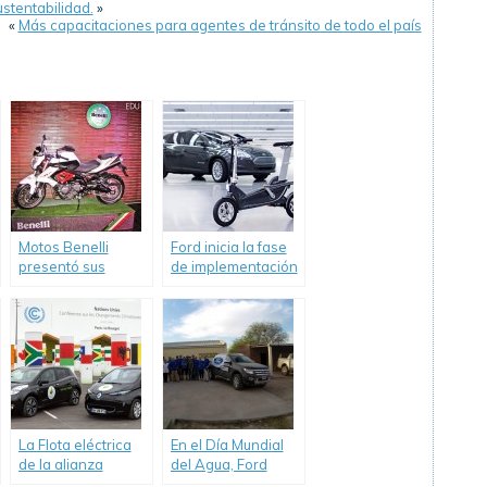
stentabilidad.
»
«
Más capacitaciones para agentes de tránsito de todo el país
Motos Benelli
Ford inicia la fase
presentó sus
de implementación
nuevos modelos
de su Plan de
TNT 135, TNT 302R
Movilidad
y TRK502
Inteligente.
La Flota eléctrica
En el Día Mundial
de la alianza
del Agua, Ford
Renault-Nissan
renovó su