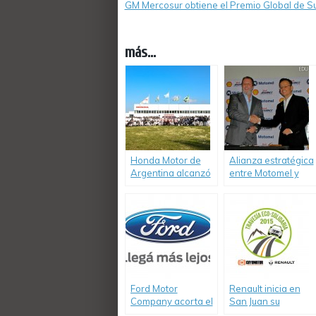
GM Mercosur obtiene el Premio Global de Su
más...
Honda Motor de
Alianza estratégica
Argentina alcanzó
entre Motomel y
las 700 mil
Shell.
motocicletas
producidas en el
país.
Ford Motor
Renault inicia en
Company acorta el
San Juan su
camino al futuro:
Tercera Travesía