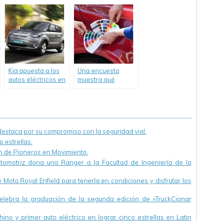
cubrió 175.000 Km
compromiso con
cero emsión
quienes más la
durante la COP21
necesitan.
Kia apuesta a los
Una encuesta
autos eléctricos en
muestra qué
Argentina.
colores de autos
son más proclives
a sufrir un siniestro
vial.
staca por su compromiso con la seguridad vial.
 estrellas.
ón de Pioneros en Movimiento.
utomotriz dona una Ranger a la Facultad de Ingeniería de la
Moto Royal Enfield para tenerla en condiciones y disfrutar los
ebra la graduación de la segunda edición de «TruckCionar
ino y primer auto eléctrico en lograr cinco estrellas en Latin