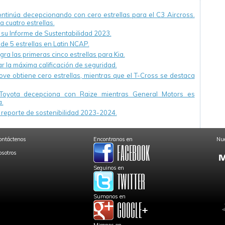
continúa decepcionando con cero estrellas para el C3 Aircross.
a cuatro estrellas.
u Informe de Sustentabilidad 2023.
 de 5 estrellas en Latin NCAP.
ra las primeras cinco estrellas para Kia.
r la máxima calificación de seguridad.
ve obtiene cero estrellas, mientras que el T-Cross se destaca
Toyota decepciona con Raize mientras General Motors es
.
reporte de sostenibilidad 2023-2024.
ontáctenos
Encontranos en
Nue
osotros
Seguinos en
Sumanos en