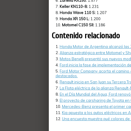
Zanella RX150:
1.577
Keller KN110-8:
1.231
Honda Wave 110 S:
1.207
Honda XR 150 L:
1.200
Motomel C150 SII:
1.186
Contenido relacionado
Honda Motor de Argentina alcanzó las 7
Alianza estratégica entre Motomel y She
Motos Benelli presentó sus nuevos mod
Ford inicia la fase de implementación de
Ford Motor Company acorta el camino a
destacados.
Renault inicia en San Juan su Tercera Tr
La Flota eléctrica de la alianza Renau
En el Día Mundial del Agua, Ford renov
El proyecto de carsharing de Toyota en
Mercedes-Benz presenta el primer cam
Kia apuesta a los autos eléctricos en A
Una encuesta muestra qué colores de au