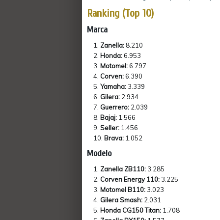
Ranking (Top 10)
Marca
Zanella:
8.210
Honda:
6.953
Motomel:
6.797
Corven:
6.390
Yamaha:
3.339
Gilera:
2.934
Guerrero:
2.039
Bajaj:
1.566
Seller:
1.456
Brava:
1.052
Modelo
Zanella ZB110:
3.285
Corven Energy 110:
3.225
Motomel B110:
3.023
Gilera Smash:
2.031
Honda CG150 Titan:
1.708