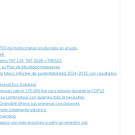
00 mil motocicletas producidas en el país.
ll.
elos TNT 135, TNT 302R y TRK502
 su Plan de Movilidad Inteligente.
l futuro: Informe de sustentabilidad 2014-2015 con resultados
avesía Eco Solidaria
lt-Nissan cubrió 175.000 Km cero emsión durante la COP21
ó su compromiso con quienes más la necesitan.
 Grenoble ofrece sus primeras conclusiones
ión totalmente eléctrico.
rgentina.
tos son más proclives a sufrir un siniestro vial.