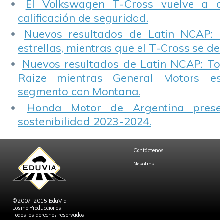
El Volkswagen T-Cross vuelve a 
calificación de seguridad.
Nuevos resultados de Latin NCAP: 
estrellas, mientras que el T-Cross se d
Nuevos resultados de Latin NCAP: T
Raize mientras General Motors e
segmento con Montana.
Honda Motor de Argentina prese
sostenibilidad 2023-2024.
Contáctenos
Nosotros
©2007-2015 EduVia
Losino Producciones
Todos los derechos reservados.