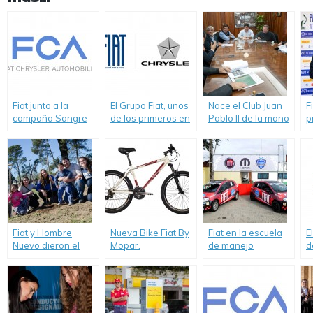
Fiat junto a la
El Grupo Fiat, unos
Nace el Club Juan
F
campaña Sangre
de los primeros en
Pablo II de la mano
p
Segura Para Los
adoptar el
de Fiat y Hombre
“
Chicos
estándar de
Nuevo.
I
reporte GRI–G4,
P
anuncia la
publicación del
Reporte de
Sustentabilidad
2013.
Fiat y Hombre
Nueva Bike Fiat By
Fiat en la escuela
E
Nuevo dieron el
Mopar.
de manejo
d
puntapié inicial en
“Driver’s
t
el Club Juan Pablo II
Experience”.
5
de Ferreyra.