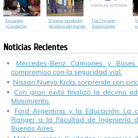
Encuesta
El mejor vendedor
Fiat Chrysler
T
«Conductor
de playa del mundo
Automobiles
c
Designado». Los
es argentino
anunció la
e
jóvenes eligieron a
publicación del
a
Javier Mascherano,
Reporte de
Noticias Recientes
Facundo Arana y
Sostenibilidad
Lali Espósito.
2016.
Mercedes-Benz Camiones y Buses
compromiso con la seguridad vial.
Nissan Nuevo Kicks sorprende con cinco
Con gran éxito finalizó la décima ed
Movimiento.
Ford Argentina y la Educación: La 
Ranger a la Facultad de Ingeniería 
Buenos Aires.