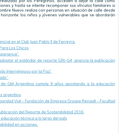
 realizado por los Peregrinos, acceden a dejar la calle como
ciones y hasta se intente recomponer sus vínculos familiares si
 Hombre Nuevo realiza con personas en situación de calle desde
horizonte: los niños y jóvenes vulnerables que se abordarán
icial en el Club Juan Pablo II de Ferreyra.
Para Los Chicos
xperience”.
 adoptar el estándar de reporte GRI–G4, anuncia la publicación
do Interreligioso por la Paz”.
ado”.
o” de GM Argentina cumple 9 años apostando a la educación
s argentino
guridad Vial – Fundación de Empresa Groupe Renault – Facultad
ublicación del Reporte de Sostenibilidad 2016.
educación técnica a lo largo del país
ibilidad en acciones.