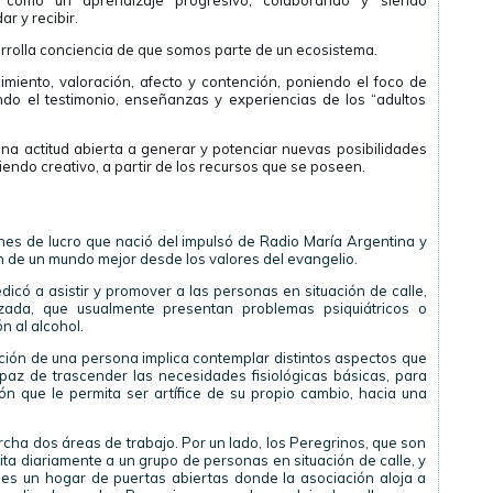
como un aprendizaje progresivo, colaborando y siendo
ar y recibir.
rrolla conciencia de que somos parte de un ecosistema.
iento, valoración, afecto y contención, poniendo el foco de
ndo el testimonio, enseñanzas y experiencias de los “adultos
a actitud abierta a generar y potenciar nuevas posibilidades
iendo creativo, a partir de los recursos que se poseen.
ines de lucro que nació del impulsó de Radio María Argentina y
n de un mundo mejor desde los valores del evangelio.
icó a asistir y promover a las personas en situación de calle,
ada, que usualmente presentan problemas psiquiátricos o
n al alcohol.
ción de una persona implica contemplar distintos aspectos que
paz de trascender las necesidades fisiológicas básicas, para
 que le permita ser artífice de su propio cambio, hacia una
ha dos áreas de trabajo. Por un lado, los Peregrinos, que son
ita diariamente a un grupo de personas en situación de calle, y
es un hogar de puertas abiertas donde la asociación aloja a