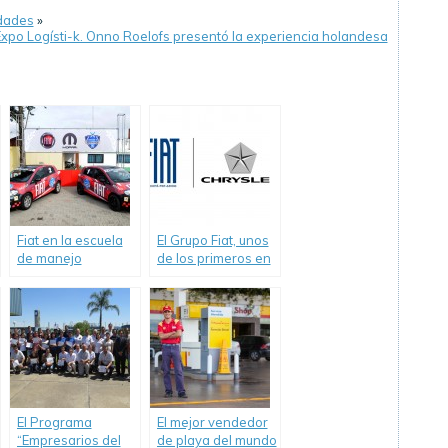
dades
»
xpo Logísti-k. Onno Roelofs presentó la experiencia holandesa
Fiat en la escuela
El Grupo Fiat, unos
de manejo
de los primeros en
“Driver’s
adoptar el
Experience”.
estándar de
reporte GRI–G4,
anuncia la
publicación del
Reporte de
Sustentabilidad
2013.
El Programa
El mejor vendedor
“Empresarios del
de playa del mundo