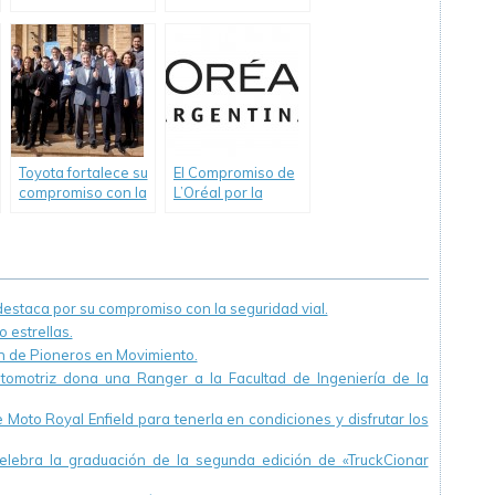
Futuro” de GM
es argentino
Argentina cumple 9
años apostando a
la educación
empresaria de los
jóvenes
Toyota fortalece su
El Compromiso de
compromiso con la
L’Oréal por la
educación técnica
sostenibilidad en
a lo largo del país
acciones.
staca por su compromiso con la seguridad vial.
 estrellas.
ón de Pioneros en Movimiento.
utomotriz dona una Ranger a la Facultad de Ingeniería de la
Moto Royal Enfield para tenerla en condiciones y disfrutar los
ebra la graduación de la segunda edición de «TruckCionar