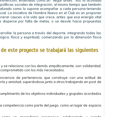
revención, entendido como un “llegar antes”. Así, la actividad
políticas sociales de integración, al mismo tiempo que también
onalizado como lo supone acompañar a cada persona teniendo
ial. La iniciativa de Hombre Nuevo en el Club es un proponer
erar cauces a la vida que crece, antes que esa energía vital
 se disperse por falta de metas, o se desvíe hacia propuestas
sarrollar la persona a través del deporte, integrando todas las
gica, física y espiritual), comenzando por la dimensión física
 de este proyecto se trabajará las siguientes
 y se relaciona con los demás empáticamente, son solidaridad,
d y comprometido con los más necesitados.
nciencia de pertenencia, que construye con una actitud de
a y amistad, superándose junto a otros trabajando en post de
cumplimiento de los objetivos individuales y grupales acordados
 la competencia como parte del juego, como un lugar de espacio