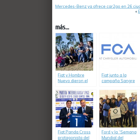
Mercedes-Benz ya ofrece car2go en 26 ciu
«
E
más...
Fiat y Hombre
Fiat junto a la
Nuevo dieron el
campaña Sangre
puntapié inicial en
Segura Para Los
el Club Juan Pablo II
Chicos
de Ferreyra.
Fiat Panda Cross
Ford y la “Semana
protagonista del
Mundial del