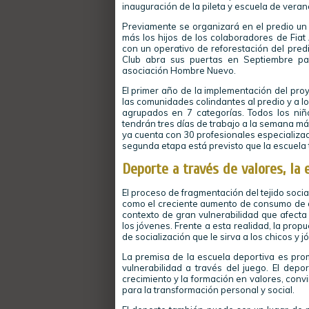
inauguración de la pileta y escuela de veran
Previamente se organizará en el predio un f
más los hijos de los colaboradores de Fia
con un operativo de reforestación del pred
Club abra sus puertas en Septiembre par
asociación Hombre Nuevo.
El primer año de la implementación del pro
las comunidades colindantes al predio y a los
agrupados en 7 categorías. Todos los niño
tendrán tres días de trabajo a la semana má
ya cuenta con 30 profesionales especializa
segunda etapa está previsto que la escuela
Deporte a través de valores, la 
El proceso de fragmentación del tejido soc
como el creciente aumento de consumo de dr
contexto de gran vulnerabilidad que afecta
los jóvenes. Frente a esta realidad, la pr
de socialización que le sirva a los chicos y 
La premisa de la escuela deportiva es prom
vulnerabilidad a través del juego. El depo
crecimiento y la formación en valores, con
para la transformación personal y social.