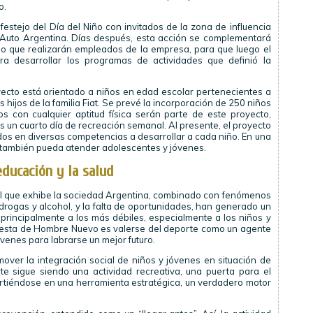
o.
estejo del Día del Niño con invitados de la zona de influencia
t Auto Argentina. Días después, esta acción se complementará
io que realizarán empleados de la empresa, para que luego el
a desarrollar los programas de actividades que definió la
yecto está orientado a niños en edad escolar pertenecientes a
 hijos de la familia Fiat. Se prevé la incorporación de 250 niños
s con cualquier aptitud física serán parte de este proyecto,
s un cuarto día de recreación semanal. Al presente, el proyecto
dos en diversas competencias a desarrollar a cada niño. En una
 también pueda atender adolescentes y jóvenes.
educación y la salud
ial que exhibe la sociedad Argentina, combinado con fenómenos
ogas y alcohol, y la falta de oportunidades, han generado un
 principalmente a los más débiles, especialmente a los niños y
opuesta de Hombre Nuevo es valerse del deporte como un agente
jóvenes para labrarse un mejor futuro.
over la integración social de niños y jóvenes en situación de
rte sigue siendo una actividad recreativa, una puerta para el
virtiéndose en una herramienta estratégica, un verdadero motor