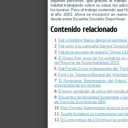
aquellas personas, que gracias al trabajo
hábitat trabajando sobre su salud, las adic
los tuviese. Pero al trabajo sostenido que
el año 2001, ahora se incorporó un nuevo 
desde estas Escuelas Sociales Deportivas.
Contenido relacionado
Fiat y Hombre Nuevo dieron el puntapié in
Fiat junto a la campaña Sangre Segura 
Fiat en la escuela de manejo “Driver’s E
El Grupo Fiat, unos de los primeros en
del Reporte de Sustentabilidad 2013.
Fiat Panda Cross protagonista del “Parti
Ford y la “Semana Mundial del Voluntari
El Programa “Empresarios del Futur
empresaria de los jóvenes
El mejor vendedor de playa del mundo e
Encuentro de Movilidad Sostenible y Se
de Ciencias Económicas UBA
Fiat Chrysler Automobiles anunció la p
Toyota fortalece su compromiso con la 
El Compromiso de L’Oréal por la sosten