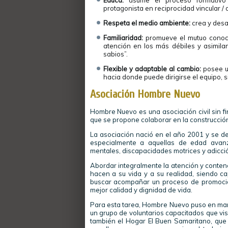
Educa:
asume el proceso formativo 
protagonista en reciprocidad vincular / d
Respeta el medio ambiente:
crea y desa
Familiaridad:
promueve el mutuo conocim
atención en los más débiles y asimila
sabios”.
Flexible y adaptable al cambio:
posee un
hacia donde puede dirigirse el equipo, s
Asociación Hombre Nuevo
Hombre Nuevo es una asociación civil sin f
que se propone colaborar en la construcció
La asociación nació en el año 2001 y se ded
especialmente a aquellas de edad avanz
mentales, discapacidades motrices y adicció
Abordar integralmente la atención y conten
hacen a su vida y a su realidad, siendo ca
buscar acompañar un proceso de promoción
mejor calidad y dignidad de vida.
Para esta tarea, Hombre Nuevo puso en marc
un grupo de voluntarios capacitados que vis
también el Hogar El Buen Samaritano, que 