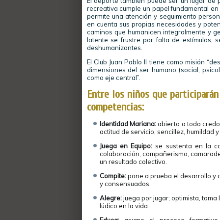
El deporte también puede ser un lugar de p
recreativa cumple un papel fundamental en 
permite una atención y seguimiento pers
en cuenta sus propias necesidades y potenc
caminos que humanicen integralmente y gen
latente se frustre por falta de estímulos,
deshumanizantes.
El Club Juan Pablo II tiene como misión “de
dimensiones del ser humano (social, psicoló
como eje central”.
Entre los niños que participarán
competencias:
Identidad Mariana:
abierto a todo credo
actitud de servicio, sencillez, humilda
Juega en Equipo:
se sustenta en la co
colaboración, compañerismo, camaraderí
un resultado colectivo.
Compite:
pone a prueba el desarrollo y 
y consensuados.
Alegre:
juega por jugar; optimista, toma
lúdico en la vida.