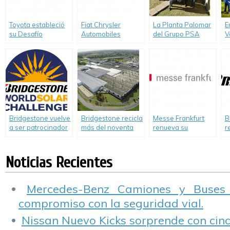
Toyota estableció
Fiat Chrysler
La Planta Palomar
E
su Desafío
Automobiles
del Grupo PSA
V
Ambiental 2050
reconocida entre
progresa en su
F
los líderes
plan de
v
mundiales por su
sustentabilidad
p
trabajo respecto al
e
cambio climático.
P
Bridgestone vuelve
Bridgestone recicla
Messe Frankfurt
B
a ser patrocinador
más del noventa
renueva su
r
del 2017
por ciento de su
compromiso con la
c
Bridgestone World
Scrap
sustentabilidad
e
Solar Challenge
L
Noticias Recientes
Mercedes-Benz Camiones y Buses
compromiso con la seguridad vial.
Nissan Nuevo Kicks sorprende con cinco