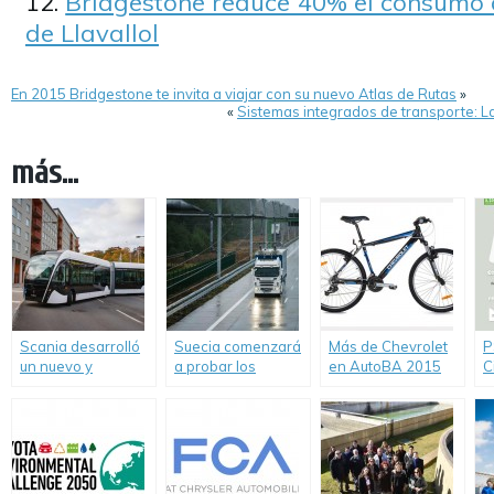
Bridgestone reduce 40% el consumo 
de Llavallol
En 2015 Bridgestone te invita a viajar con su nuevo Atlas de Rutas
»
«
Sistemas integrados de transporte: La
más...
Scania desarrolló
Suecia comenzará
Más de Chevrolet
P
un nuevo y
a probar los
en AutoBA 2015
C
moderno Bus
primeros camiones
Movilidad Urbana y
c
operado con GNC.
eléctricos Scania
Sustentable
e