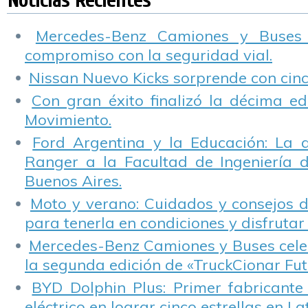
Noticias Recientes
celebró el Día
de un motor para
Mundial del Medio
una institución
Ambiente
técnica de Fuerte
Mercedes-Benz Camiones y Buses
Apache
compromiso con la seguridad vial.
Nissan Nuevo Kicks sorprende con cinco
Con gran éxito finalizó la décima ed
Movimiento.
Ford Argentina y la Educación: La 
Ranger a la Facultad de Ingeniería 
Buenos Aires.
Moto y verano: Cuidados y consejos d
para tenerla en condiciones y disfrutar 
Mercedes-Benz Camiones y Buses cele
la segunda edición de «TruckCionar Fut
BYD Dolphin Plus: Primer fabricante
eléctrico en lograr cinco estrellas en L