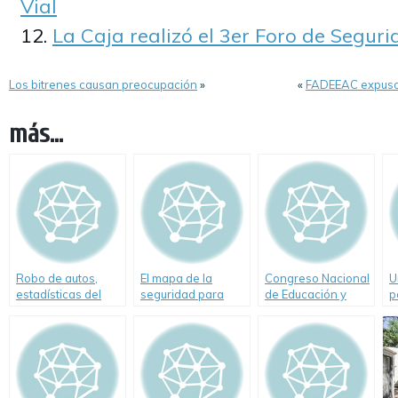
Vial
La Caja realizó el 3er Foro de Seguri
Los bitrenes causan preocupación
»
«
FADEEAC expuso s
más...
Robo de autos,
El mapa de la
Congreso Nacional
U
estadísticas del
seguridad para
de Educación y
p
Mercado
Semana Santa
Seguridad Vial.
s
Asegurador a
Conclusiones
marzo de 2010