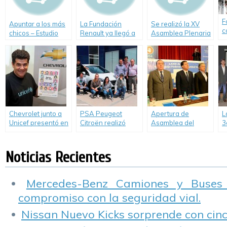
F
Apuntar a los más
La Fundación
Se realizó la XV
c
chicos – Estudio
Renault ya llegó a
Asamblea Plenaria
r
realizado por
45.000 chicos con
del Comité
2
CESVI ARGENTINA
su mensaje de
Consultivo de
concientización en
Seguridad Vial
materia de
Seguridad Vial
Chevrolet junto a
PSA Peugeot
Apertura de
L
Unicef presentó en
Citroën realizó
Asamblea del
3
La Rural una acción
siete nuevas
Consejo Federal de
S
divertida de Julián
donaciones de
Seguridad Vial
S
Weich
vehículos a
Noticias Recientes
entidades técnicas
del país
Mercedes-Benz Camiones y Buses
compromiso con la seguridad vial.
Nissan Nuevo Kicks sorprende con cinco