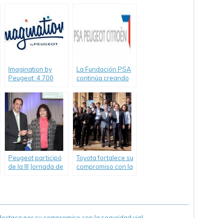
Educación.
Serie Argentina vs.
Francia
Imagination by
La Fundación PSA
Peugeot: 4.700
continúa creando
alumnos de 13
vínculos con la
provincias
comunidad
recibieron los
talleres de
Peugeot.
Peugeot participó
Toyota fortalece su
de la III Jornada de
compromiso con la
RSE de la
educación técnica
Universidad
a lo largo del país
Tecnológica de
Chaco
staca por su compromiso con la seguridad vial.