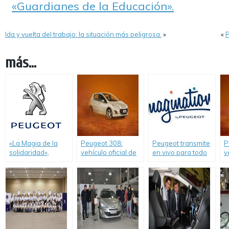
«Guardianes de la Educación».
Ida y vuelta del trabajo: la situación más peligrosa.
»
«
P
más...
«La Magia de la
Peugeot 308:
Peugeot transmite
P
solidaridad»,
vehículo oficial de
en vivo para todo
v
acción de RSE de
la Copa Davis
el país la
l
Peugeot Argentina
presentación de su
S
a través de su
Programa de RSE
F
programa
Imagination by
Peugeot