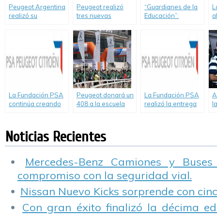
Peugeot Argentina
Peugeot realizó
“Guardianes de la
L
realizó su
tres nuevas
Educación”:
a
Olimpiada Nacional
donaciones de
entrega de un
c
de Postventa
autos a escuelas
vehículo en Jujuy
v
técnicas de la
Ciudad de Buenos
Aires
La Fundación PSA
Peugeot donará un
La Fundación PSA
A
continúa creando
408 a la escuela
realizó la entrega
l
vínculos con la
ganadora de la
del premio al
d
comunidad
«Carrera
proyecto ganador
d
Fundación Pescar».
de Argentina
l
Noticias Recientes
Mercedes-Benz Camiones y Buses
compromiso con la seguridad vial.
Nissan Nuevo Kicks sorprende con cinco
Con gran éxito finalizó la décima ed