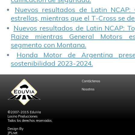
Nuevos resultados de Latin NCAP: 
estrellas, mientras que el T-Cross se d
Nuevos resultados de Latin NCAP: T
Raize mientras General Motors e
segmento con Montana.
Honda Motor de Argentina prese
sostenibilidad 2023-2024.
Contáctenos
Nosotros
©2007-2015 EduVia
Losino Producciones
Todos los derechos reservados.
Design By
JPLnet