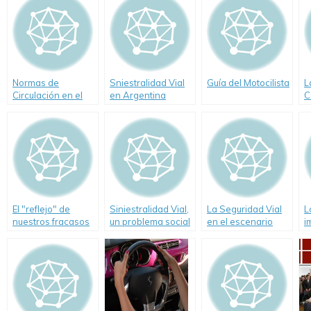
Normas de
Sniestralidad Vial
Guía del Motocilista
L
Circulación en el
en Argentina
C
Tránsito
durante 2009.
Reporte ISEV
El "reflejo" de
Siniestralidad Vial,
La Seguridad Vial
L
nuestros fracasos
un problema social
en el escenario
i
en Seguridad Vial
y político
latinoamericano
h
v
m
s