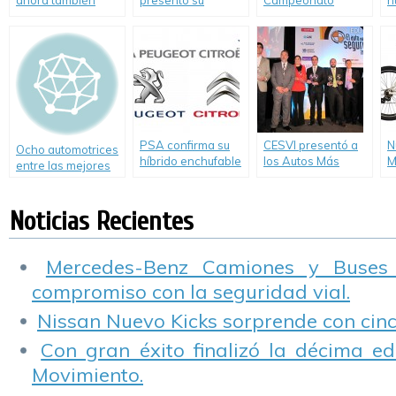
ahora también
presentó su
Campeonato
n
compiten en la
Segundo Reporte
Argentino de Autos
e
venta de bicicletas
de Sustentabilidad
Ecológicos, Desafío
l
Eco 2013
c
PSA confirma su
CESVI presentó a
N
Ocho automotrices
híbrido enchufable
los Autos Más
M
entre las mejores
Seguros de 2014.
empresas de 2013
Noticias Recientes
Mercedes-Benz Camiones y Buses
compromiso con la seguridad vial.
Nissan Nuevo Kicks sorprende con cinco
Con gran éxito finalizó la décima ed
Movimiento.