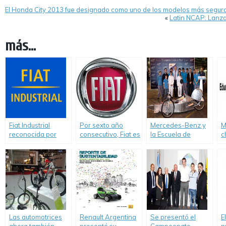
El Honda City 2013 fue designado como uno de los modelos más seguro
«
Latin NCAP: Lanzam
más...
Fiat Industrial
Por sexto año
Mercedes-Benz y
M
reconocida por
consecutivo, Fiat es
la Escuela de
c
CDP entre las
la marca con
Educación Técnica
p
empresas líderes
menores
Fundación Fangio
P
por la
emisiones de CO2
participan en la
E
comunicación en la
en Europa.
primera
A
lucha contra los
competencia de
T
cambios climáticos.
prototipos de autos
F
ecológicos:
Desafío ECO.
Las automotrices
Renault Argentina
Se presentó el
E