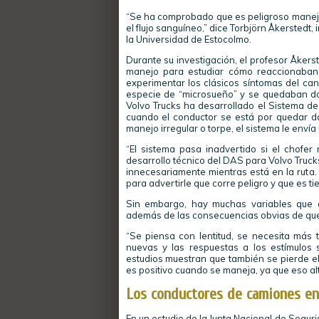
“Se ha comprobado que es peligroso maneja
el flujo sanguíneo,” dice Torbjörn Åkerstedt, 
la Universidad de Estocolmo.
Durante su investigación, el profesor Åker
manejo para estudiar cómo reaccionaban
experimentar los clásicos síntomas del c
especie de “microsueño” y se quedaban do
Volvo Trucks ha desarrollado el Sistema d
cuando el conductor se está por quedar d
manejo irregular o torpe, el sistema le enví
“El sistema pasa inadvertido si el chofer
desarrollo técnico del DAS para Volvo Trucks
innecesariamente mientras está en la ruta
para advertirle que corre peligro y que es t
Sin embargo, hay muchas variables que 
además de las consecuencias obvias de qu
“Se piensa con lentitud, se necesita más t
nuevas y las respuestas a los estímulos 
estudios muestran que también se pierde el
es positivo cuando se maneja, ya que eso alte
Los conductores de camiones en
En un estudio de la Junta Nacional de Seguri