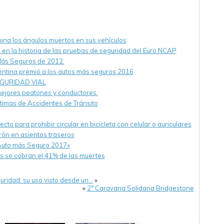
imina los ángulos muertos en sus vehículos
o en la historia de las pruebas de seguridad del Euro NCAP
Más Seguros de 2012.
ntina premió a los autos más seguros 2016
EGURIDAD VIAL
mejores peatones y conductores.
ctimas de Accidentes de Tránsito
o para prohibir circular en bicicleta con celular o auriculares
rón en asientos traseros
Auto más Seguro 2017»
tas se cobran el 41% de las muertes
guridad: su uso visto desde un…
»
«
2° Caravana Solidaria Bridgestone