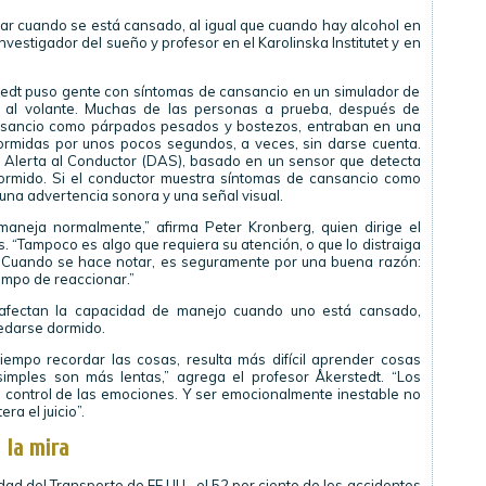
r cuando se está cansado, al igual que cuando hay alcohol en
investigador del sueño y profesor en el Karolinska Institutet y en
stedt puso gente con síntomas de cansancio en un simulador de
 al volante. Muchas de las personas a prueba, después de
ansancio como párpados pesados y bostezos, entraban en una
rmidas por unos pocos segundos, a veces, sin darse cuenta.
e Alerta al Conductor (DAS), basado en un sensor que detecta
ormido. Si el conductor muestra síntomas de cansancio como
a una advertencia sonora y una señal visual.
 maneja normalmente,” afirma Peter Kronberg, quien dirige el
. “Tampoco es algo que requiera su atención, o que lo distraiga
. Cuando se hace notar, es seguramente por una buena razón:
iempo de reaccionar.”
afectan la capacidad de manejo cuando uno está cansado,
edarse dormido.
iempo recordar las cosas, resulta más difícil aprender cosas
simples son más lentas,” agrega el profesor Åkerstedt. “Los
 control de las emociones. Y ser emocionalmente inestable no
ra el juicio”.
 la mira
dad del Transporte de EE.UU., el 52 por ciento de los accidentes