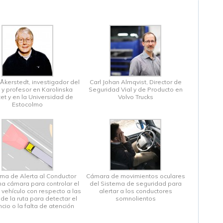
 Åkerstedt, investigador del
Carl Johan Almqvist, Director de
y profesor en Karolinska
Seguridad Vial y de Producto en
utet y en la Universidad de
Volvo Trucks
Estocolmo
ema de Alerta al Conductor
Cámara de movimientos oculares
una cámara para controlar el
del Sistema de seguridad para
 vehículo con respecto a las
alertar a los conductores
de la ruta para detectar el
somnolientos
cio o la falta de atención