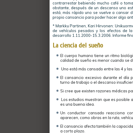
contrarrestar bebiendo mucho café o toman
obstante, después de un descanso uno est
está, más rápido uno se vuelve a cansar d
propio cansancio para poder hacer algo an
* Markku Partinen, Kari Hirvonen: Unikuorm
de vehículos pesados y los efectos de la
desarrollo 1.11.2000-15.3.2006. Informe fina
La ciencia del sueño
El cuerpo humano tiene un ritmo biológi
calidad de sueño es menor cuando se du
Uno está más cansado entre las 4 y las
El cansancio excesivo durante el día 
turno de trabajo o el descanso insuficien
Si cree que existen razones médicas par
Los estudios muestran que es posible a
es una buena idea.
Un conductor cansado reacciona con 
aparecen, como obras en la ruta, vehícu
El cansancio afecta también la capacid
a corto plazo.