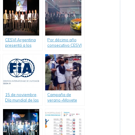
CESVI Argentina
Por décimo año
presentó a los
consecutivo CESVI
Autos Más Seguros
Argentina premió a
de 2012.
los autos más
seguros 2016
15 de noviembre,
Campaña de
Día mundial de las
verano «Movete
Víctimas de
Seguro»
Accidentes de
Tránsito