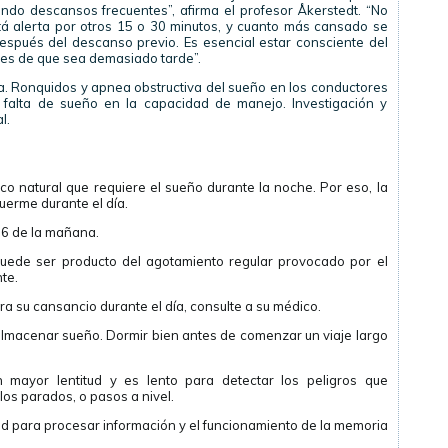
do descansos frecuentes”, afirma el profesor Åkerstedt. “No
á alerta por otros 15 o 30 minutos, y cuanto más cansado se
espués del descanso previo. Es esencial estar consciente del
tes de que sea demasiado tarde”.
a. Ronquidos y apnea obstructiva del sueño en los conductores
 falta de sueño en la capacidad de manejo. Investigación y
l.
co natural que requiere el sueño durante la noche. Por eso, la
erme durante el día.
 6 de la mañana.
puede ser producto del agotamiento regular provocado por el
te.
a su cansancio durante el día, consulte a su médico.
lmacenar sueño. Dormir bien antes de comenzar un viaje largo
mayor lentitud y es lento para detectar los peligros que
los parados, o pasos a nivel.
ad para procesar información y el funcionamiento de la memoria