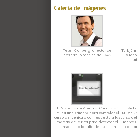
Galería de imágenes
Peter Kronberg, director de
Torbjörn
desarrollo técnico del DAS
sueño 
Instit
El Sistema de Alerta al Conductor
El Sist
utiliza una cámara para controlar el
utiliza 
curso del vehículo con respecto a las
curso del
marcas de la ruta para detectar el
marcas 
cansancio o la falta de atención
cansan