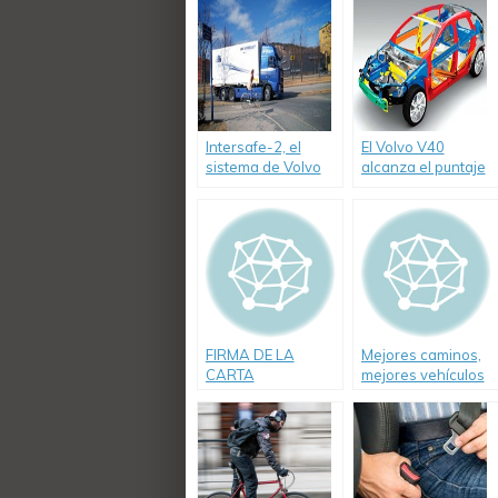
Intersafe-2, el
El Volvo V40
sistema de Volvo
alcanza el puntaje
que elimina los
más alto en la
ángulos muertos
historia de las
en sus vehículos
pruebas de
seguridad del Euro
NCAP
FIRMA DE LA
Mejores caminos,
CARTA
mejores vehículos
ARGENTINA DE
y mejores
SEGURIDAD VIAL
peatones y
conductores.