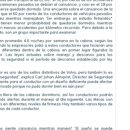
e camiones pesados se debían al cansancio, y casi en el 18 por
aberse quedado dormido. Una encuesta sobre el cansancio de la
que el 60 por ciento de los conductores de vehículos pesados
z mientras manejaban. Sin embargo, un estudio finlandés*
 tienen menor probabilidad de quedarse dormidos mientras
n menos accidentes por kilómetro recorrido. Pero debido a la
o, son un grupo importante para examinar.
 en promedio 4,6 noches por semana en la cabina, según las
ndo la empresa les pidió a estos conductores que hicieran una
 diferentes dentro de la cabina, en primer lugar figuraba la
r. Las leyes actuales sobre manejo y descanso para los
la seguridad si el período de descanso establecido por ley
r es uno de los sellos distintivos de Volvo, pero también lo es
seguridad”, explica Carl Johan Almqvist, Director de Seguridad
iente para el conductor con un diseño deficiente puede afectar
cansado porque no pudo dormir bien es aún peor”.
 litera de las cabinas dormitorio, así los conductores podrán
 alertas durante el manejo al día siguiente. Las literas son
s en diferentes niveles de firmeza. Hay también varios tipos de
ias de cada conductor.
e siente cansancio mientras maneja? “El sueño se puede