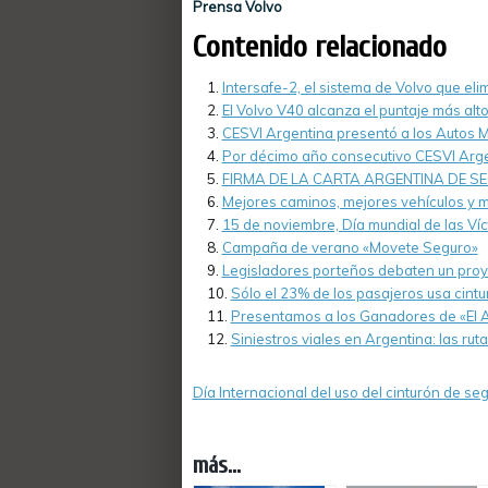
Prensa Volvo
Contenido relacionado
Intersafe-2, el sistema de Volvo que el
El Volvo V40 alcanza el puntaje más alt
CESVI Argentina presentó a los Autos 
Por décimo año consecutivo CESVI Arge
FIRMA DE LA CARTA ARGENTINA DE S
Mejores caminos, mejores vehículos y 
15 de noviembre, Día mundial de las Ví
Campaña de verano «Movete Seguro»
Legisladores porteños debaten un proyect
Sólo el 23% de los pasajeros usa cintu
Presentamos a los Ganadores de «El 
Siniestros viales en Argentina: las ru
Día Internacional del uso del cinturón de se
más...