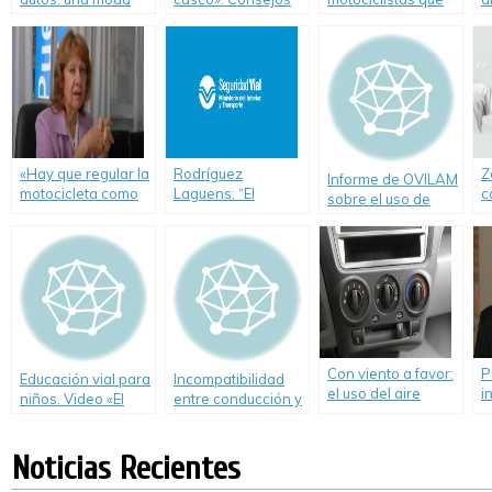
mortal en Santiago
de Zanella
carguen nafta sin
s
del Estero
casco
d
p
v
i
«Hay que regular la
Rodríguez
Z
Informe de OVILAM
motocicleta como
Laguens: “El
c
sobre el uso de
herramienta de
exceso de
f
motos y protección
trabajo»
velocidad en moto
c
personal de sus
es más riesgoso
ocupantes en el
que jugar a la ruleta
área Metropolitana
rusa”
Con viento a favor:
P
Educación vial para
Incompatibilidad
el uso del aire
i
niños. Video «El
entre conducción y
acondicionado en
t
peatón rural»
desempleo
el auto
t
c
Noticias Recientes