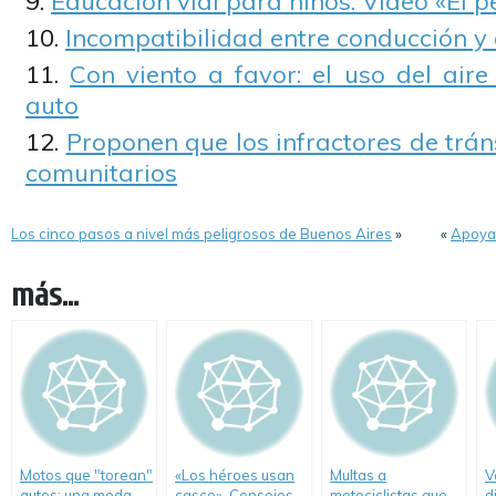
Educación vial para niños. Video «El p
Incompatibilidad entre conducción 
Con viento a favor: el uso del air
auto
Proponen que los infractores de trán
comunitarios
Los cinco pasos a nivel más peligrosos de Buenos Aires
»
«
Apoya-
más...
Motos que "torean"
«Los héroes usan
Multas a
V
autos: una moda
casco». Consejos
motociclistas que
d