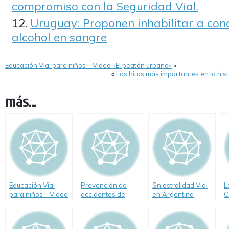
compromiso con la Seguridad Vial.
Uruguay: Proponen inhabilitar a con
alcohol en sangre
Educación Vial para niños – Video «El peatón urbano»
»
«
Los hitos más importantes en la hist
más...
Educación Vial
Prevención de
Sniestralidad Vial
L
para niños – Video
accidentes de
en Argentina
C
«El peatón urbano»
tránsito. Entrevista
durante 2009.
a un experto de
Reporte ISEV
Cesvi Argentina