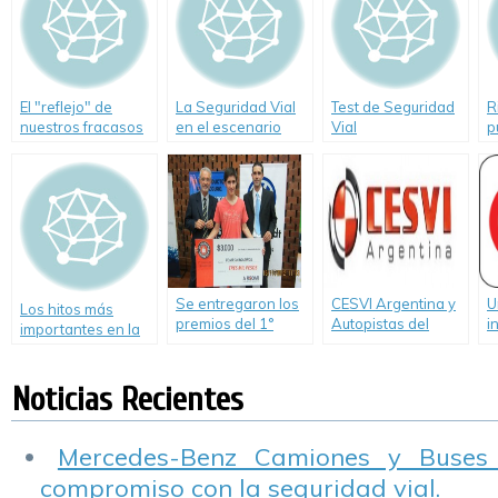
El "reflejo" de
La Seguridad Vial
Test de Seguridad
R
nuestros fracasos
en el escenario
Vial
p
en Seguridad Vial
latinoamericano
e
Se entregaron los
CESVI Argentina y
U
Los hitos más
premios del 1°
Autopistas del
i
importantes en la
Concurso de
Oeste renuevan su
c
historia de los
Educación Vial «El
compromiso con la
p
vehículos en
Conductor más
Seguridad Vial.
e
Noticias Recientes
materia de
Seguro»
seguridad vial
Mercedes-Benz Camiones y Buses
compromiso con la seguridad vial.