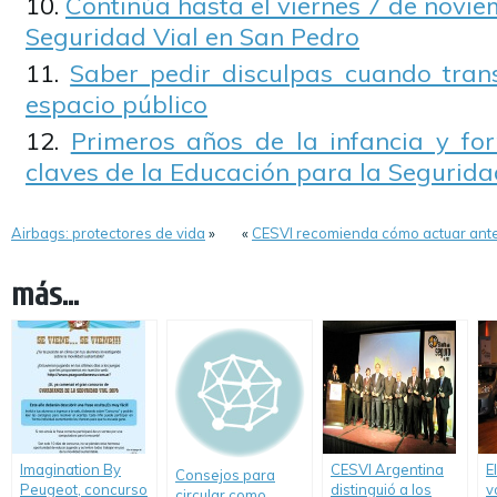
Continúa hasta el viernes 7 de novi
Seguridad Vial en San Pedro
Saber pedir disculpas cuando tran
espacio público
Primeros años de la infancia y fo
claves de la Educación para la Seguridad
Airbags: protectores de vida
»
«
CESVI recomienda cómo actuar ante 
más...
Imagination By
CESVI Argentina
E
Consejos para
Peugeot, concurso
distinguió a los
v
circular como