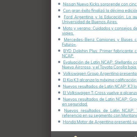
Nissan Nuevo Kicks sorprende con cinco
Con gran éxito finalizó la décima edici
Ford Argentina y la Educación: La a
Universidad de Buenos Aires.
Moto y verano: Cuidados y consejos de 
viajes.
Mercedes-Benz Camiones y Buses cel
Futuro».
BYD Dolphin Plus: Primer fabricante ch
NCAP.
Evaluación de Latin NCAP: Stellantis 
Nuevo Aircross, y el Toyota Corolla baja 
Volkswagen Group Argentina presenta s
El Kia K3 alcanza la máxima calificación
Nuevos resultados de Latin NCAP: K3 log
El Volkswagen T-Cross vuelve a alcanza
Nuevos resultados de Latin NCAP: Groo
en seguridad.
Nuevos resultados de Latin NCAP: 
referencia en su segmento con Montana
Honda Motor de Argentina presentó su 