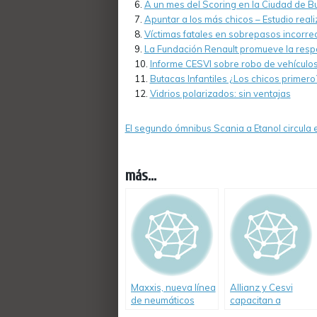
A un mes del Scoring en la Ciudad de B
Apuntar a los más chicos – Estudio re
Víctimas fatales en sobrepasos incorre
La Fundación Renault promueve la respo
Informe CESVI sobre robo de vehículos
Butacas Infantiles ¿Los chicos primer
Vidrios polarizados: sin ventajas
El segundo ómnibus Scania a Etanol circula 
más...
Maxxis, nueva línea
Allianz y Cesvi
de neumáticos
capacitan a
para cuatriciclos.
jóvenes en