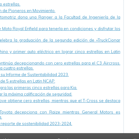
 estrellas.
ón de Pioneros en Movimiento.
utomotriz dona una Ranger a la Facultad de Ingeniería de la
Moto Royal Enfield para tenerla en condiciones y disfrutar los
ebra la graduación de la segunda edición de «TruckCionar
ino y primer auto eléctrico en lograr cinco estrellas en Latin
continúa decepcionando con cero estrellas para el C3 Aircross.
a cuatro estrellas.
u Informe de Sustentabilidad 2023.
 de 5 estrellas en Latin NCAP.
ra las primeras cinco estrellas para Kia.
r la máxima calificación de seguridad.
ve obtiene cero estrellas, mientras que el T-Cross se destaca
Toyota decepciona con Raize mientras General Motors es
.
reporte de sostenibilidad 2023-2024.