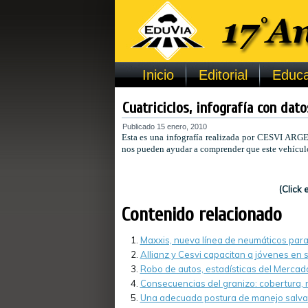
Inicio
Editorial
Educa
Cuatriciclos, infografía con dat
Publicado
15 enero, 2010
Esta es una infografía realizada por CESVI ARGE
nos pueden ayudar a comprender que este vehículo 
(Click
Contenido relacionado
Maxxis, nueva línea de neumáticos para 
Allianz y Cesvi capacitan a jóvenes en 
Robo de autos, estadísticas del Merca
Consecuencias del granizo: cobertura, 
Una adecuada postura de manejo salva