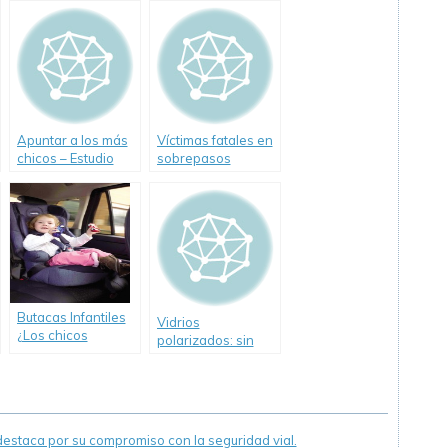
Asegurador a
costos
marzo de 2010
Apuntar a los más
Víctimas fatales en
chicos – Estudio
sobrepasos
realizado por
incorrectos
CESVI ARGENTINA
Butacas Infantiles
Vidrios
¿Los chicos
polarizados: sin
primero? Amplio
ventajas
informe de Cesvi
Argentina
staca por su compromiso con la seguridad vial.