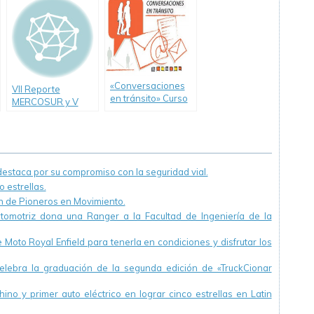
«Conversaciones
VII Reporte
en tránsito» Curso
MERCOSUR y V
a distancia de ISEV
Latinoamericano
de Siniestralidad
Vial (ISEV)
staca por su compromiso con la seguridad vial.
 estrellas.
ón de Pioneros en Movimiento.
utomotriz dona una Ranger a la Facultad de Ingeniería de la
Moto Royal Enfield para tenerla en condiciones y disfrutar los
ebra la graduación de la segunda edición de «TruckCionar
ino y primer auto eléctrico en lograr cinco estrellas en Latin