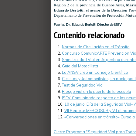
Región 2 de la provincia de Buenos Aires,
Marí
Eduardo Bertotti
; el asesor de la Dirección Pro
Departamento de Prevención de Protección Mutual
Fuente: Dr. Eduardo Bertotti Director de ISEV
Contenido relacionado
Normas de Circulación en el Tránsito
Concurso ComunicARTE Prevención Via
Sniestralidad Vial en Argentina durant
Guía del Motocilista
La ANSV creó un Consejo Científico
Ciclistas y Automovilistas, un pacto por 
Test de Seguridad Vial
Riesgo vial en la puerta de la escuela
ISEV. Comuninado respecto de los neum
10 de junio, Día de la Seguridad Vial- 
VII Reporte MERCOSUR y V Latinoameric
«Conversaciones en tránsito» Curso a 
Cierre Programa "Seguridad Vial para Todo