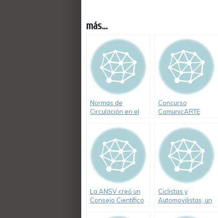
más...
Normas de
Concurso
Circulación en el
ComunicARTE
Tránsito
Prevención Vial
La ANSV creó un
Ciclistas y
Consejo Científico
Automovilistas, un
pacto por la vida