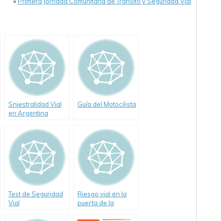
«
Primera Jornada Comunitaria de Tránsito y Seguridad Vial
Sniestralidad Vial
Guía del Motocilista
en Argentina
durante 2009.
Reporte ISEV
Test de Seguridad
Riesgo vial en la
Vial
puerta de la
escuela