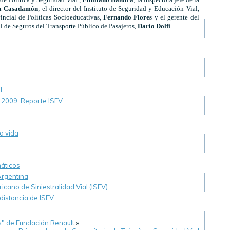
a Casadamón
; el director del Instituto de Seguridad y Educación Vial,
vincial de Políticas Socioeducativas,
Fernando Flores
y el gerente del
 de Seguros del Transporte Público de Pasajeros,
Darío Dolfi
.
l
e 2009. Reporte ISEV
la vida
áticos
Argentina
ano de Siniestralidad Vial (ISEV)
distancia de ISEV
s" de Fundación Renault
»