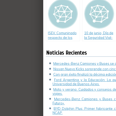
ISEV. Comuninado
10 de junio, Día de
respecto de los
la Seguridad Vial-
neumáticos
Argentina
Noticias Recientes
Mercedes-Benz Camiones y Buses se de
Nissan Nuevo Kicks sorprende con cinco
Con gran éxito finalizó la décima edici
Ford Argentina y la Educación: La a
Universidad de Buenos Aires.
Moto y verano: Cuidados y consejos de 
viajes.
Mercedes-Benz Camiones y Buses cel
Futuro».
BYD Dolphin Plus: Primer fabricante ch
NCAP.