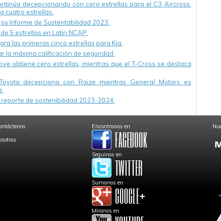
continúa decepcionando con cero estrellas para el C3 Aircross.
a cuatro estrellas.
u Informe de Sustentabilidad 2023.
 de 5 estrellas en Latin NCAP.
ra las primeras cinco estrellas para Kia.
r la máxima calificación de seguridad.
ve obtiene cero estrellas, mientras que el T-Cross se destaca
Toyota decepciona con Raize mientras General Motors es
.
reporte de sostenibilidad 2023-2024.
ontáctenos
Encontranos en
Nue
osotros
Seguinos en
Sumanos en
Miranos en