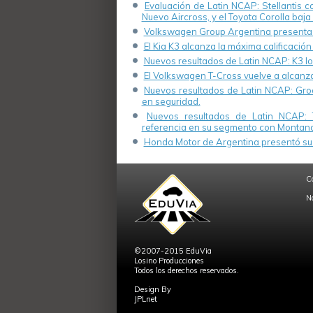
Evaluación de Latin NCAP: Stellantis 
Nuevo Aircross, y el Toyota Corolla baja 
Volkswagen Group Argentina presenta s
El Kia K3 alcanza la máxima calificación
Nuevos resultados de Latin NCAP: K3 log
El Volkswagen T-Cross vuelve a alcanza
Nuevos resultados de Latin NCAP: Groo
en seguridad.
Nuevos resultados de Latin NCAP: 
referencia en su segmento con Montana
Honda Motor de Argentina presentó su 
C
N
©2007-2015 EduVia
Losino Producciones
Todos los derechos reservados.
Design By
JPLnet