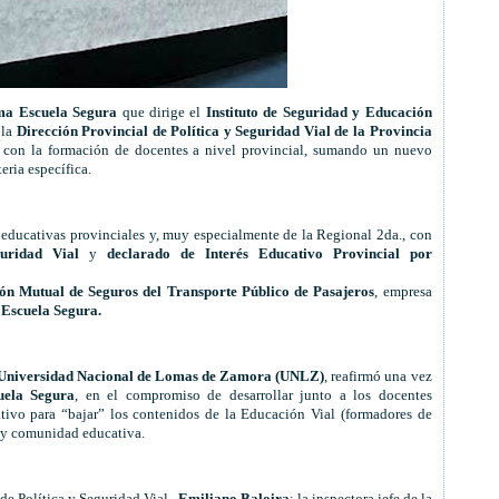
a Escuela Segura
que dirige el
Instituto de Seguridad y Educación
 la
Dirección Provincial de Política y Seguridad Vial de la Provincia
a con la formación de docentes a nivel provincial, sumando un nuevo
eria específica.
educativas provinciales y, muy especialmente de la Regional 2da., con
uridad Vial
y
declarado de Interés Educativo Provincial por
ón Mutual de Seguros del Transporte Público de Pasajeros
, empresa
Escuela Segura.
Universidad Nacional de Lomas de Zamora (UNLZ)
, reafirmó una vez
ela Segura
, en el compromiso de desarrollar junto a los docentes
tivo para “bajar” los contenidos de la Educación Vial (formadores de
a y comunidad educativa.
de Política y Seguridad Vial ,
Emiliano Baloira
; la inspectora jefe de la