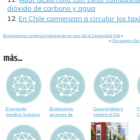
dióxido de carbono y agua
En Chile comienzan a circular los taxi
Bridgestone continúa trabajando en pos de la Seguridad Vial
»
«
I Encuentro Eu
más...
El segundo
Bridgestone,
General Motors
P
ómnibus Scania a
acciones de
celebró el Día
C
Etanol circula en
verano en la costa
Mundial del
E
San Pablo.
argentina
Medioambiente
G
C
A