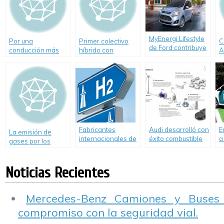
MyEnergi Lifestyle
Por una
Primer colectivo
C
de Ford contribuye
conducción más
híbrido con
A
al ahorro de
ecológica.
tecnología
p
energía y la
nacional para la
J
reducción de la
Ciudad de Buenos
S
huella de carbono.
Aires
A
l
A
Fabricantes
Audi desarrolló con
E
La emisión de
internacionales de
éxito combustible
a
gases por los
vehículos suman
diesel a partir del
e
caños de escape
esfuerzos en torno
dióxido de carbono
afectan la salud
al hidrógeno
y agua
Noticias Recientes
Mercedes-Benz Camiones y Buses
compromiso con la seguridad vial.