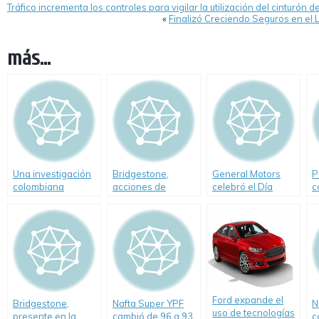
Tráfico incrementa los controles para vigilar la utilización del cinturón d
«
Finalizó Creciendo Seguros en el L
más...
Una investigación
Bridgestone,
General Motors
P
colombiana
acciones de
celebró el Día
c
aumenta la
verano en la costa
Mundial del
e
fiabilidad de los
argentina
Medioambiente
ensayos sobre
fatiga de firmes
Ford expande el
Bridgestone,
Nafta Super YPF
N
uso de tecnologías
presente en la
cambió de 96 a 93
c