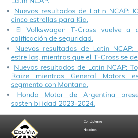
Latin NCAP.
Nuevos resultados de Latin NCAP: K
cinco estrellas para Kia.
El Volkswagen T-Cross vuelve a 
calificación de seguridad.
Nuevos resultados de Latin NCAP: 
estrellas, mientras que el T-Cross se d
Nuevos resultados de Latin NCAP: T
Raize mientras General Motors e
segmento con Montana.
Honda Motor de Argentina prese
sostenibilidad 2023-2024.
Contáctenos
Nosotros