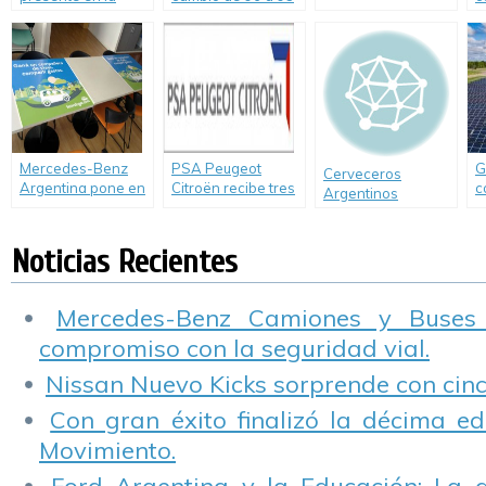
eficientes: Sistema
Costa durante la
octanos RON
d
auto Start-Stop
temporada de
verano
Mercedes-Benz
PSA Peugeot
G
Cerveceros
Argentina pone en
Citroën recibe tres
c
Argentinos
marcha «tenes
premios europeos
u
participó en la
lugar.com».
a la innovación por
e
Jornada de
la tecnología
p
Noticias Recientes
Soluciones
Hybrid Air
Ambientales para
la Industria
Alimenticia
Mercedes-Benz Camiones y Buses
compromiso con la seguridad vial.
Nissan Nuevo Kicks sorprende con cinco
Con gran éxito finalizó la décima ed
Movimiento.