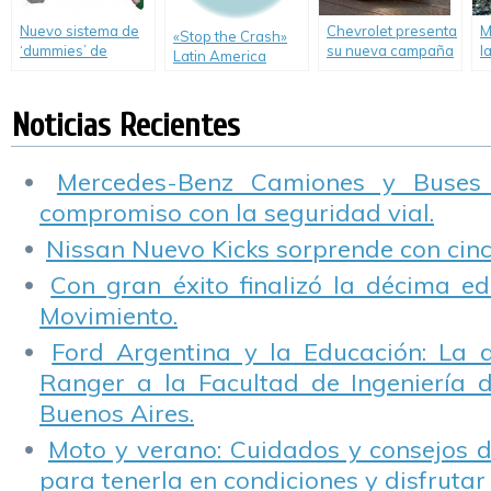
Nuevo sistema de
Chevrolet presenta
M
«Stop the Crash»
‘dummies’ de
su nueva campaña
l
Latin America
Toyota para
#BastadeVivos.
c
Launch en
pruebas virtuales
c
Santiago de Chile
de accidentes
l
Noticias Recientes
viales
u
m
m
Mercedes-Benz Camiones y Buses
compromiso con la seguridad vial.
Nissan Nuevo Kicks sorprende con cinco
Con gran éxito finalizó la décima ed
Movimiento.
Ford Argentina y la Educación: La 
Ranger a la Facultad de Ingeniería 
Buenos Aires.
Moto y verano: Cuidados y consejos d
para tenerla en condiciones y disfrutar 