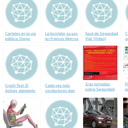
Carteles en la via
La bicicleta, su uso
Spot de Seguridad
C
pública. Diego
en Francia. Marcos
Vial. (Video)
s
Santilli. (Video)
Peña (Video)
e
c
1ras Jornadas
R
Crash Test. El
Cada vez más
sobre Seguridad
p
Airbag, elemento
conductores dan
Vial
S
de seguridad
positivo por drogas
d
imprescindible
en Capital