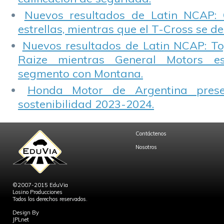
Nuevos resultados de Latin NCAP: 
estrellas, mientras que el T-Cross se d
Nuevos resultados de Latin NCAP: T
Raize mientras General Motors e
segmento con Montana.
Honda Motor de Argentina prese
sostenibilidad 2023-2024.
Contáctenos
Nosotros
©2007-2015 EduVia
Losino Producciones
Todos los derechos reservados.
Design By
JPLnet