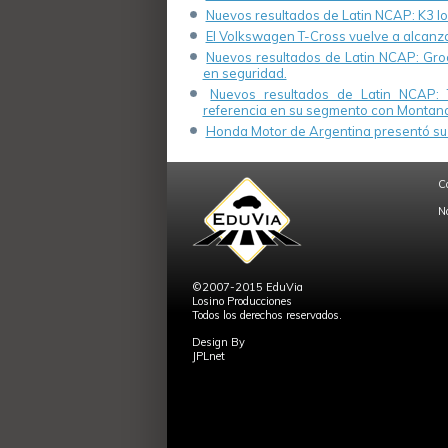
Nuevos resultados de Latin NCAP: K3 log
El Volkswagen T-Cross vuelve a alcanza
Nuevos resultados de Latin NCAP: Groo
en seguridad.
Nuevos resultados de Latin NCAP: 
referencia en su segmento con Montana
Honda Motor de Argentina presentó su 
C
N
©2007-2015 EduVia
Losino Producciones
Todos los derechos reservados.
Design By
JPLnet