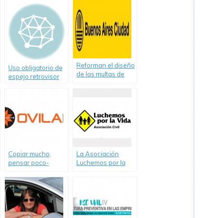
Reforman el diseño
Uso obligatorio de
de las multas de
espejo retrovisor
tránsito de la
en motos
Ciudad
Copiar mucho,
La Asociación
pensar poco-
Luchemos por la
Informe de Ovilam
Vida cumple 25
sobre proyecto
años
«Alcohol Cero al
conducir un
vehículo»