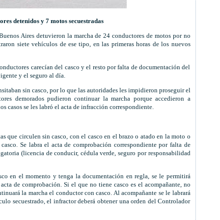
res detenidos y 7 motos secuestradas
 Buenos Aires detuvieron la marcha de 24 conductores de motos por no
raron siete vehículos de ese tipo, en las primeras horas de los nuevos
onductores carecían del casco y el resto por falta de documentación del
igente y el seguro al día.
taban sin casco, por lo que las autoridades les impidieron proseguir el
tores demorados pudieron continuar la marcha porque accedieron a
s casos se les labró el acta de infracción correspondiente.
tas que circulen sin casco, con el casco en el brazo o atado en la moto o
casco. Se labra el acta de comprobación correspondiente por falta de
gatoria (licencia de conducir, cédula verde, seguro por responsabilidad
sco en el momento y tenga la documentación en regla, se le permitirá
 acta de comprobación. Si el que no tiene casco es el acompañante, no
ntinuará la marcha el conductor con casco. Al acompañante se le labrará
hículo secuestrado, el infractor deberá obtener una orden del Controlador