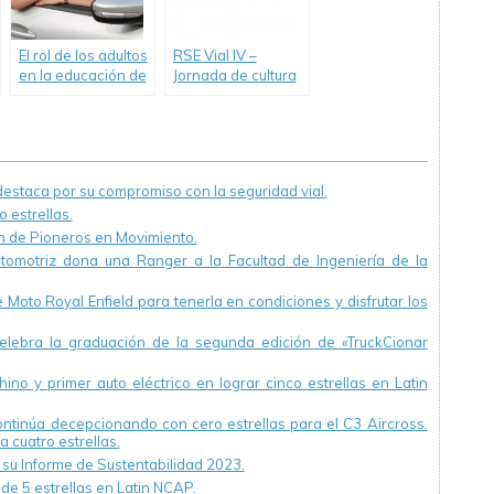
El rol de los adultos
RSE Vial IV –
en la educación de
Jornada de cultura
los niños y la
preventiva en las
inseguridad vial
empresas
staca por su compromiso con la seguridad vial.
 estrellas.
ón de Pioneros en Movimiento.
utomotriz dona una Ranger a la Facultad de Ingeniería de la
Moto Royal Enfield para tenerla en condiciones y disfrutar los
ebra la graduación de la segunda edición de «TruckCionar
ino y primer auto eléctrico en lograr cinco estrellas en Latin
continúa decepcionando con cero estrellas para el C3 Aircross.
a cuatro estrellas.
u Informe de Sustentabilidad 2023.
 de 5 estrellas en Latin NCAP.