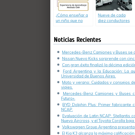
¿Cómo enseñar a
Nueve de cada
un niño que no
diez conductores
debe conducir un
cometen
cuatriciclo ?
infracciones de
tránsito
Noticias Recientes
Mercedes-Benz Camiones y Buses se de
Nissan Nuevo Kicks sorprende con cinco
Con gran éxito finalizó la décima edici
Ford Argentina y la Educación: La a
Universidad de Buenos Aires.
Moto y verano: Cuidados y consejos de 
viajes.
Mercedes-Benz Camiones y Buses cel
Futuro».
BYD Dolphin Plus: Primer fabricante ch
NCAP.
Evaluación de Latin NCAP: Stellantis 
Nuevo Aircross, y el Toyota Corolla baja 
Volkswagen Group Argentina presenta s
El Kia K3 alcanza la máxima calificación