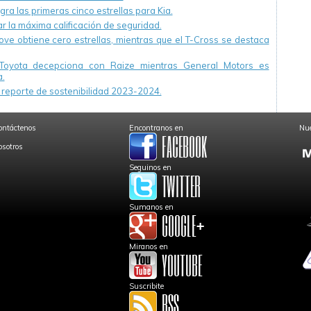
ra las primeras cinco estrellas para Kia.
r la máxima calificación de seguridad.
ve obtiene cero estrellas, mientras que el T-Cross se destaca
Toyota decepciona con Raize mientras General Motors es
.
reporte de sostenibilidad 2023-2024.
ontáctenos
Encontranos en
Nue
osotros
Seguinos en
Sumanos en
Miranos en
Suscribite