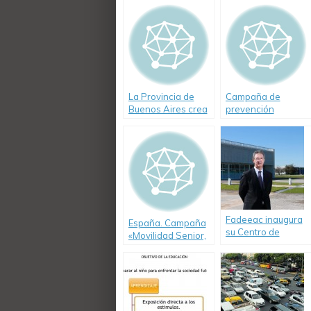
La Provincia de
Campaña de
Buenos Aires crea
prevención
un registro para
"Conduzcamos
escuelas de
Mejor"
conducir
Fadeeac inaugura
España. Campaña
su Centro de
«Movilidad Senior,
capacitación de
el camino de
choferes en
todos» para
Escobar
mayores de 65
años