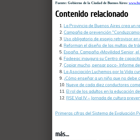
Fuente: Gobierno de la Ciudad de Buenos Aires:
www.bu
Contenido relacionado
La Provincia de Buenos Aires crea un r
Campaña de prevención "Conduzcamos
Uso obligatorio de espejo retrovisor en
Reforman el diseño de las multas de trá
España. Campaña «Movilidad Senior, el
Fadeeac inaugura su Centro de capacit
Copiar mucho, pensar poco- Informe de 
La Asociación Luchemos por la Vida cu
¿Cómo enseñar a un niño que no debe con
Nueve de cada diez conductores comet
El rol de los adultos en la educación de
RSE Vial IV – Jornada de cultura preve
Primeras cifras del Sistema de Evaluación
más...