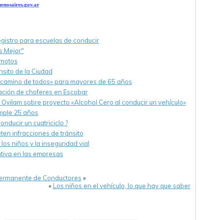
enosaires.gov.ar
egistro para escuelas de conducir
 Mejor"
 motos
nsito de la Ciudad
 camino de todos» para mayores de 65 años
ación de choferes en Escobar
Ovilam sobre proyecto «Alcohol Cero al conducir un vehículo»
mple 25 años
ducir un cuatriciclo ?
en infracciones de tránsito
 los niños y la inseguridad vial
ntiva en las empresas
 Permanente de Conductores
»
«
Los niños en el vehículo, lo que hay que saber