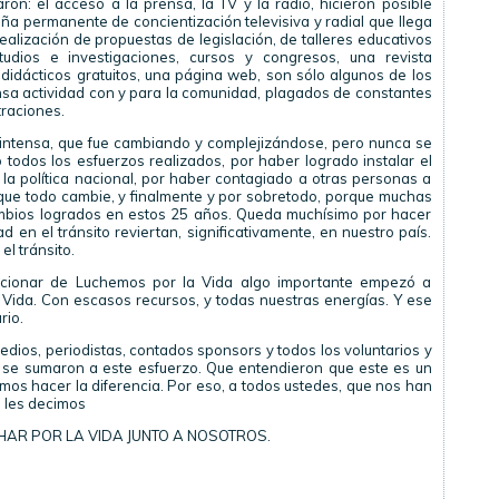
aron: el acceso a la prensa, la TV y la radio, hicieron posible
a permanente de concientización televisiva y radial que llega
 realización de propuestas de legislación, de talleres educativos
udios e investigaciones, cursos y congresos, una revista
 didácticos gratuitos, una página web, son sólo algunos de los
nsa actividad con y para la comunidad, plagados de constantes
traciones.
 intensa, que fue cambiando y complejizándose, pero nunca se
 todos los esfuerzos realizados, por haber logrado instalar el
a política nacional, por haber contagiado a otras personas a
que todo cambie, y finalmente y por sobretodo, porque muchas
cambios logrados en estos 25 años. Queda muchísimo por hacer
d en el tránsito reviertan, significativamente, en nuestro país.
l tránsito.
cionar de Luchemos por la Vida algo importante empezó a
Vida. Con escasos recursos, y todas nuestras energías. Y ese
rio.
dios, periodistas, contados sponsors y todos los voluntarios y
 se sumaron a este esfuerzo. Que entendieron que este es un
mos hacer la diferencia. Por eso, a todos ustedes, que nos han
 les decimos
HAR POR LA VIDA JUNTO A NOSOTROS.