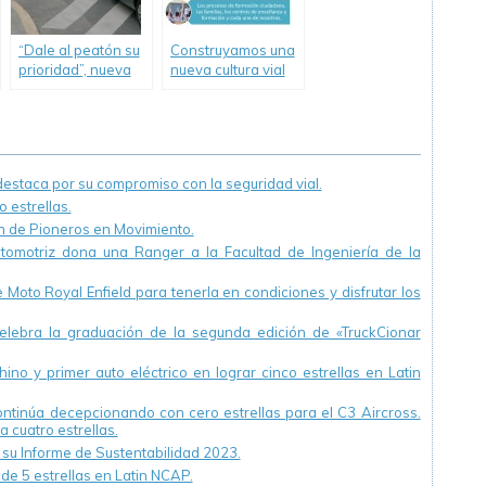
“Dale al peatón su
Construyamos una
prioridad”, nueva
nueva cultura vial
campaña de
para la vida
Luchemos por la
Vida
staca por su compromiso con la seguridad vial.
 estrellas.
ón de Pioneros en Movimiento.
utomotriz dona una Ranger a la Facultad de Ingeniería de la
Moto Royal Enfield para tenerla en condiciones y disfrutar los
ebra la graduación de la segunda edición de «TruckCionar
ino y primer auto eléctrico en lograr cinco estrellas en Latin
continúa decepcionando con cero estrellas para el C3 Aircross.
a cuatro estrellas.
u Informe de Sustentabilidad 2023.
 de 5 estrellas en Latin NCAP.