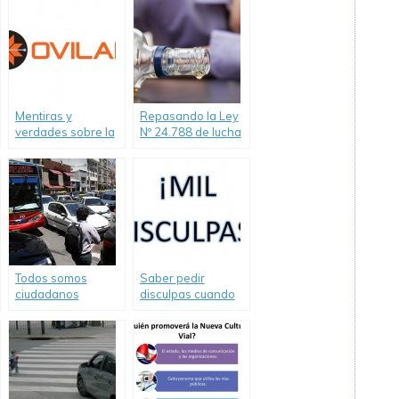
Mentiras y
Repasando la Ley
verdades sobre la
Nº 24.788 de lucha
Alcoholemia en la
contra el
conducción-
alcoholismo
Informe de Ovilam
Todos somos
Saber pedir
ciudadanos
disculpas cuando
peatones o
transitamos en el
conductores
mismo espacio
público