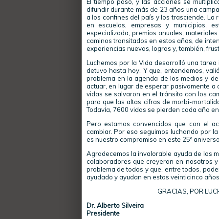
El tiempo pasó, y las acciones se multiplic
difundir durante más de 23 años una campañ
a los confines del país y los trasciende. La
en escuelas, empresas y municipios, est
especializada, premios anuales, materiales
caminos transitados en estos años, de inte
experiencias nuevas, logros y, también, frus
Luchemos por la Vida desarrolló una tarea
detuvo hasta hoy. Y que, entendemos, valió
problema en la agenda de los medios y de l
actuar, en lugar de esperar pasivamente a 
vidas se salvaron en el tránsito con los 
para que las altas cifras de morbi-mortalida
Todavía, 7600 vidas se pierden cada año en e
Pero estamos convencidos que con el ac
cambiar. Por eso seguimos luchando por la 
es nuestro compromiso en este 25º aniversa
Agradecemos la invalorable ayuda de los me
colaboradores que creyeron en nosotros y
problema de todos y que, entre todos, pode
ayudado y ayudan en estos veinticinco años
GRACIAS, POR LUC
Dr. Alberto Silveira
Presidente