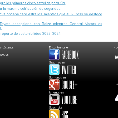
ra las primeras cinco estrellas para Kia.
r la máxima calificación de seguridad.
ve obtiene cero estrellas, mientras que el T-Cross se destaca
Toyota decepciona con Raize mientras General Motors es
.
reporte de sostenibilidad 2023-2024.
ontáctenos
Encontranos en
Nue
osotros
Seguinos en
Sumanos en
Miranos en
Suscribite