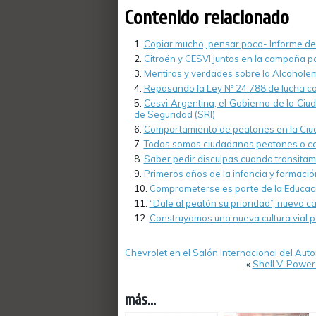
Contenido relacionado
Copiar mucho, pensar poco- Informe de 
Citroën y CESVI juntos en la campaña pa
Mentiras y verdades sobre la Alcoholem
Repasando la Ley Nº 24.788 de lucha co
Cesvi Argentina, el Gobierno de la Ciu
de Seguridad (SRI)
Comportamiento de peatones en la Ciu
Todos somos ciudadanos peatones o c
Saber pedir disculpas cuando transitam
Primeros años de la infancia y formació
Comprometerse es parte de la Educaci
“Dale al peatón su prioridad”, nueva 
Construyamos una nueva cultura vial p
Chevrolet en el Salón Internacional del Aut
«
Shell V-Power 
más...