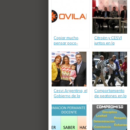
Copiar mucho,
Citroën y CESVI
pensar poco-
juntos en la
Informe de Ovilam
campaña para
sobre proyecto
mejorar la
«Alcohol Cero al
Educación Vial.
conducir un
vehículo»
Cesvi Argentina, el
Comportamiento
Gobierno de la
de peatones en la
Ciudad y Chicco
Ciudad de Buenos
capacitaron a
Aires. Informe
periodistas sobre
2016 de OVILAM
el uso de Butacas
de Seguridad (SRI)