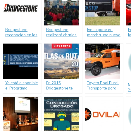
Bridgestone
Bridgestone
Iveco pone en
F
reconocido en los
realizará charlas
marcha una nueva
l
Premios
de Seguridad Vial
iniciativa para
t
Internacionales
para jóvenes
combatir la
L
sobre Tecnología
somnolencia en la
l
del Neumático.
conducción.
Ya está disponible
En 2015
Toyota Pool Rural.
5
el Programa
Bridgestone te
Transporte para
2
definitivo del IV
invita a viajar con
escuelas rurales
C
Congreso Ibero-
su nuevo Atlas de
Americano de
Rutas
Seguridad Vial