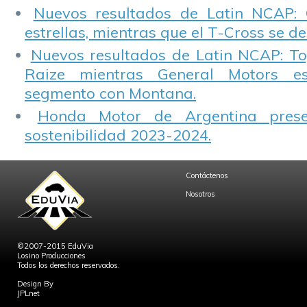
Nuevos resultados de Latin NCAP: 
estrellas, mientras que el T-Cross se d
Nuevos resultados de Latin NCAP: T
Raize mientras General Motors e
segmento con Montana.
Honda Motor de Argentina prese
sostenibilidad 2023-2024.
Contáctenos
Nosotros
©2007-2015 EduVia
Losino Producciones
Todos los derechos reservados.
Design By
JPLnet