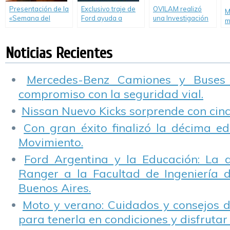
Presentación de la
Exclusivo traje de
OVILAM realizó
M
«Semana del
Ford ayuda a
una Investigación
m
Seguro y la
entender las
sobre conducción
y
Prevención»
peligrosas
con niebla y humo.
p
consecuencias de
Noticias Recientes
c
conducir bajo los
efectos de las
drogas.
Mercedes-Benz Camiones y Buses
compromiso con la seguridad vial.
Nissan Nuevo Kicks sorprende con cinco
Con gran éxito finalizó la décima ed
Movimiento.
Ford Argentina y la Educación: La 
Ranger a la Facultad de Ingeniería 
Buenos Aires.
Moto y verano: Cuidados y consejos d
para tenerla en condiciones y disfrutar 