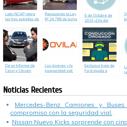
Latin NCAP retira
Repasando la Ley
Q
5 de Octubre de
las tres estrellas de
Nº 24.788 de lucha
b
2015 «Día del
seguridad al
contra el
a
Camino»
Renault Clio
alcoholismo
a
producido en
c
Colombia.
I
De un Informe de
Los jóvenes y la
Exclusivo traje de
L
Cesvi y Citroën
inseguridad vial:
Ford ayuda a
r
Argentina resulta
Dos guerras de
entender las
B
que las mujeres
Malvinas por año
peligrosas
p
conducen mejor
consecuencias de
Noticias Recientes
p
que los hombres
conducir bajo los
V
efectos de las
drogas.
Mercedes-Benz Camiones y Buses
compromiso con la seguridad vial.
Nissan Nuevo Kicks sorprende con cinco