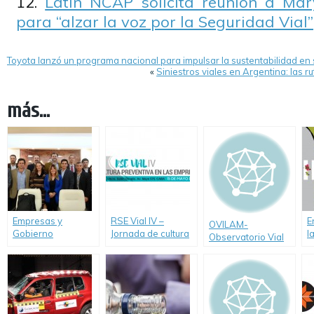
Latin NCAP solicita reunión a M
para “alzar la voz por la Seguridad Vial”
Toyota lanzó un programa nacional para impulsar la sustentabilidad en
«
Siniestros viales en Argentina: las 
más...
Empresas y
RSE Vial IV –
E
OVILAM-
Gobierno
Jornada de cultura
l
Observatorio Vial
compartieron
preventiva en las
e
Latinoamericano
experiencias de
empresas
anuncia su
RSE y Seguridad
lanzamiento
Vial